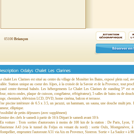
05100
Briançon
escription Odalys Chalet Les Clarines
e chalet Les Clarines est situé au centre du village de Monétier les Bains, exposé plein sud, av
allée. Station unique au coeur des Alpes, à la croisée de la Savoie et de la Provence, tout proch
grand centre thermal balnéo. Les hébergements Le Chalet Les Clarines de standing 5* est e
four, micro-ondes, plaque de cuisson, congélateur, réfrigérateur), 5 salles de bains ou de douch
inge, cheminée, télévision LCD, DVD, home cinéma, balcon et terrasse.
ne piscine intérieure de 6.5 x 3.5, un jacuzzi, un hammam, un sauna, une douche multi jets. 
ameur, elliptique.
ossibilité de petits déjeuners (avec supplément)
emise des clefs le samedi à partir de 16 h Départ le samedi avant 10 h
En voiture : Trois sorties d'autoroutes à moins de 100 km de la station : De Paris, Lyon, T
Maurienne A43 (via le tunnel du Fréjus en venant du nord) : sortie Oulx, Montgenèvre, à
ontpellier, empruntez l'autoroute A51 via Aix en Provence, Sisteron. Sortie « La Saulce » à 9