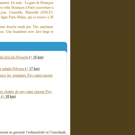
autaret. En train : La gare de Briançon
ect relie Briançon à Paris (ouverture à
 Lyon, Grenoble, Marseille (SNCF).
ligne Paris-Milan, qui se trouve à 30
 une douche multi jets. Des machines
tion. Une buanderie avec lave linge et
alet d'en hô Névache
(< 16 km)
e palatin Pelvoux
(< 17 km)
ence les gentianes Puy-saint-vincent
es chalets de puy saint vincent Puy-
t
(< 18 km)
ant en garantir l'exhaustivité ni l’exactitude,