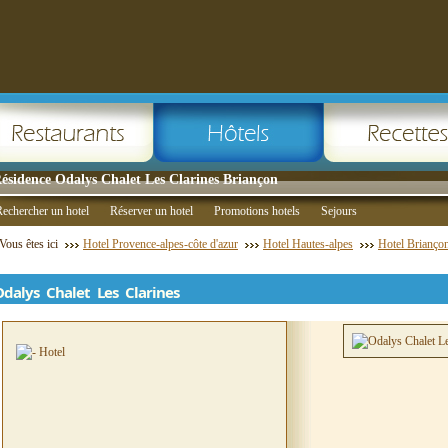
ésidence Odalys Chalet Les Clarines Briançon
echercher un hotel
Réserver un hotel
Promotions hotels
Sejours
Vous êtes ici
Hotel Provence-alpes-côte d'azur
Hotel Hautes-alpes
Hotel Brianço
Odalys Chalet Les Clarines