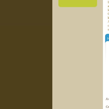
L
a
C
k
A
c
s
H
A 
Ce