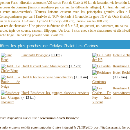
yon ou Paris : direction autoroute A51 sortie Pont de Claix à 80 km de la station via le col du L
u coeur du domaine (liaisons régulières par car sur les différents villages). Un train de nuit dir
la vente mi-novembre). D'autres liaisons existent avec les principales grandes villes :
orrespondances par car à l'arrivée du TGV de Paris à Grenoble La gare TGV de Oulx (Italie), 
m de la station. En Avion : Lyon-St Exupéry (200 km), Turin-Caselle (108 km).
u rez de chaussée : Une piscine intérieure de 6.5 x 3.5, un jacuzzi, un hammam, un sauna,
ardio, tapis de course, rameur, élliptique. Un local à skis avec sèche chaussures et désinfec
èche linge. Un parking privatif pour 3 voitures.
ôtels les plus proches de Odalys Chalet Les Clarines
Parc hotel Briançon
(< 5 km)
Hotel Le ch
Hôtel le chalet blanc Montgenèvre
(< 7 km)
Résidence L
Hotel Résid
Hôtel la boule de neige Saint-chaffrey
(< 10 km)
(< 17 km)
Résidence L
Hotel Résidence les granges d'arvieux Arvieux
saint-vincen
(< 13 km)
votre disposition sur ce site :
réservation hôtels Briançon
s informations ont été communiquées à titre indicatif le 21/10/2015 par l’établissement. Ne pouv