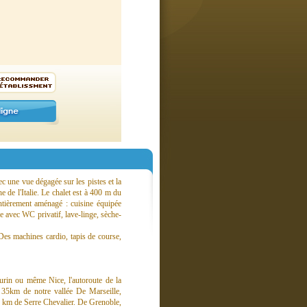
ec une vue dégagée sur les pistes et la
e de l'Italie. Le chalet est à 400 m du
ntièrement aménagé : cuisine équipée
e avec WC privatif, lave-linge, sèche-
Des machines cardio, tapis de course,
urin ou même Nice, l'autoroute de la
 35km de notre vallée De Marseille,
0 km de Serre Chevalier. De Grenoble,