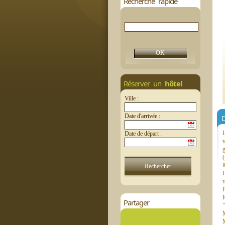
Recherche rapide
Réserver un
hôtel
Ville :
Date d'arrivée :
D
L
Date de départ :
v
(
l
U
r
P
R
Partager
"
M