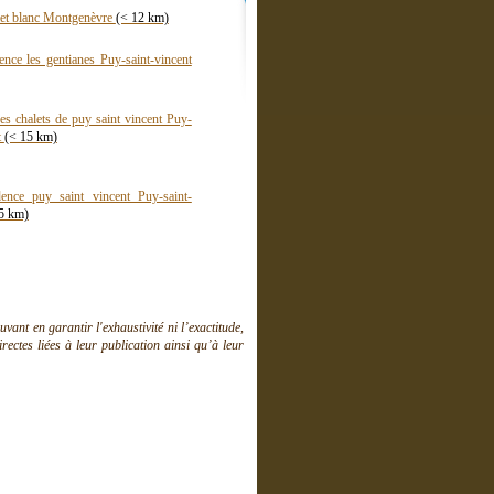
alet blanc Montgenèvre
(< 12 km)
ence les gentianes Puy-saint-vincent
es chalets de puy saint vincent Puy-
t
(< 15 km)
ence puy saint vincent Puy-saint-
5 km)
ant en garantir l'exhaustivité ni l’exactitude,
ctes liées à leur publication ainsi qu’à leur