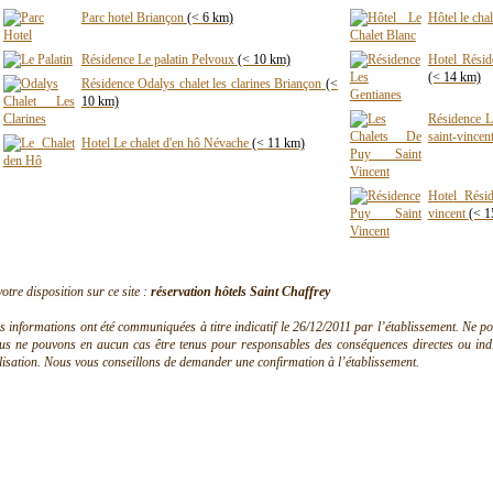
Parc hotel Briançon
(< 6 km)
Hôtel le ch
Résidence Le palatin Pelvoux
(< 10 km)
Hotel Résid
(< 14 km)
Résidence Odalys chalet les clarines Briançon
(<
10 km)
Résidence L
saint-vincen
Hotel Le chalet d'en hô Névache
(< 11 km)
Hotel Résid
vincent
(< 1
votre disposition sur ce site :
réservation hôtels Saint Chaffrey
s informations ont été communiquées à titre indicatif le 26/12/2011 par l’établissement. Ne pouv
us ne pouvons en aucun cas être tenus pour responsables des conséquences directes ou indire
ilisation. Nous vous conseillons de demander une confirmation à l’établissement.