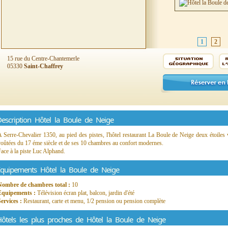
1
2
15 rue du Centre-Chantemerle
05330
Saint-Chaffrey
escription Hôtel la Boule de Neige
 Serre-Chevalier 1350, au pied des pistes, l'hôtel restaurant La Boule de Neige deux étoiles
oûtées du 17 éme siècle et de ses 10 chambres au confort modernes.
ace à la piste Luc Alphand.
quipements Hôtel la Boule de Neige
Nombre de chambres total :
10
Equipements :
Télévision écran plat, balcon, jardin d'été
Services :
Restaurant, carte et menu, 1/2 pension ou pension complète
ôtels les plus proches de Hôtel la Boule de Neige