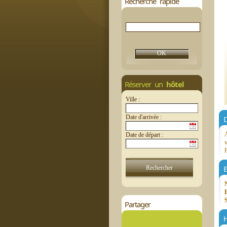
Recherche rapide
Réserver un
hôtel
Ville :
Date d'arrivée :
D
A
Date de départ :
v
F
E
Partager
H