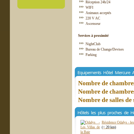
Réception 24h/24
WIFI
Animaux acceptés
220 V AC
Ascenseur
Services à proximité
NightClub
Bureau de Change/Devises
Parking
Equipements Hôtel Mercure A
Nombre de chambres 
Nombre de chambres 
Nombre de salles de 
Hôtels les plus proches de 
Résidence Odalys - les 
(< 20 km)