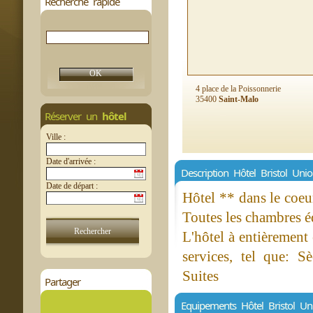
Recherche rapide
4 place de la Poissonnerie
35400
Saint-Malo
Réserver un
hôtel
Ville :
Date d'arrivée :
Description Hôtel Bristol Uni
Date de départ :
Hôtel ** dans le coeu
Toutes les chambres é
L'hôtel à entièrement
services, tel que: 
Suites
Partager
Equipements Hôtel Bristol Un