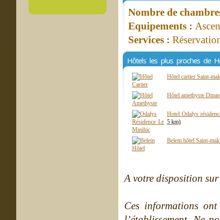
Nombre de chambres 
Equipements :
Ascen
Services :
Réservation
Hôtels les plus proches de Hô
Hôtel cartier Saint-ma
Hôtel amethyste Dina
Hotel Odalys résidenc
5 km)
Belem hôtel Saint-mal
A votre disposition sur 
Ces informations ont
l’établissement. Ne po