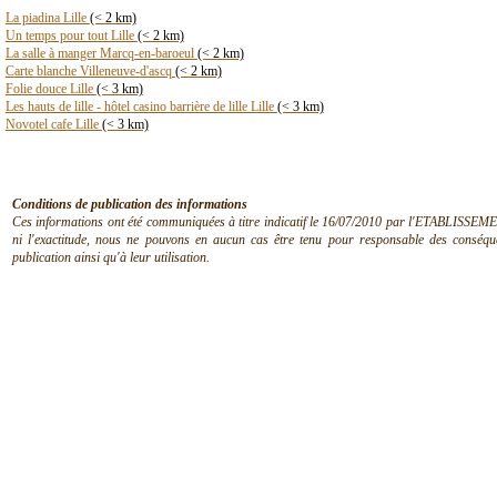
La piadina Lille
(< 2 km)
Un temps pour tout Lille
(< 2 km)
La salle à manger Marcq-en-baroeul
(< 2 km)
Carte blanche Villeneuve-d'ascq
(< 2 km)
Folie douce Lille
(< 3 km)
Les hauts de lille - hôtel casino barrière de lille Lille
(< 3 km)
Novotel cafe Lille
(< 3 km)
Conditions de publication des informations
Ces informations ont été communiquées à titre indicatif le 16/07/2010 par l'ETABLISSEMEN
ni l'exactitude, nous ne pouvons en aucun cas être tenu pour responsable des conséquen
publication ainsi qu'à leur utilisation.