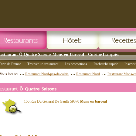
estaurant Ô Quatre Saisons Mons-en-Baroeul - Cuisine française
arte de France
Trouver un restaurant
Les promotions
Recherche rapide
Inscript
Vous êtes ici
Restaurant Nord-pas-de-calais
Restaurant Nord
Restaurant Mons-en
Restaurant
Ô Quatre Saisons
156 Rue Du Géneral De Gaulle 59370
Mons-en-baroeul