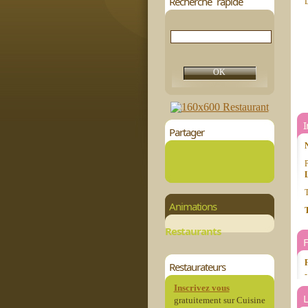
Recherche rapide
D
Partager
P
T
Animations
T
Restaurants
Restaurateurs
Inscrivez vous
L
gratuitement sur Cuisine