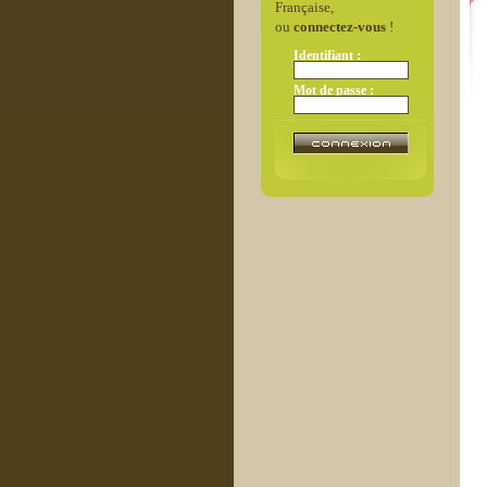
Française,
ou
connectez-vous
!
Identifiant :
Mot de passe :