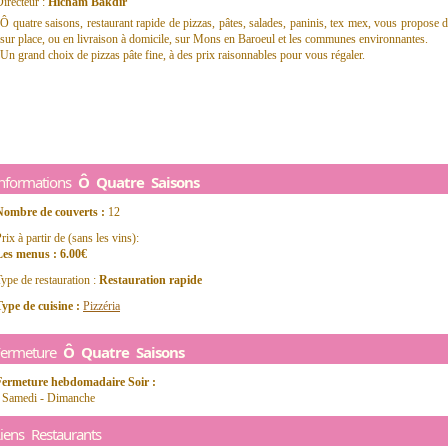
irecteur :
Hicham Bakdir
Ô quatre saisons, restaurant rapide de pizzas, pâtes, salades, paninis, tex mex, vous propose d
sur place, ou en livraison à domicile, sur Mons en Baroeul et les communes environnantes.
Un grand choix de pizzas pâte fine, à des prix raisonnables pour vous régaler.
Informations
Ô Quatre Saisons
Nombre de couverts :
12
rix à partir de (sans les vins):
Les menus : 6.00€
ype de restauration :
Restauration rapide
ype de cuisine :
Pizzéria
Fermeture
Ô Quatre Saisons
Fermeture hebdomadaire Soir :
- Samedi - Dimanche
iens Restaurants