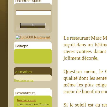
Recherche rapide
Le restaurant Marc Mi
reçoit dans un bâti
Partager
caves voûtées datant 
joliment décorée.
Question menu, le C
Animations
qualité dont les sente
Restaurants
même les plus exigea
coeur de boeuf ou enc
Restaurateurs
Inscrivez vous
Si le soleil est au r
gratuitement sur Cuisine