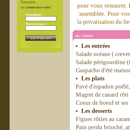
Française,
pour vous restaurer. 
ou
connectez-vous
!
´assemblée. Pour vos
Identifiant :
la privatisation du lie
Mot de passe :
Au menu
Les entrées
Salade océane ( creve
Salade périgourdine (
Gaspacho d'été maiso
Les plats
Pavé d'espadon poêlé, 
Magret de canard rôti
Coeur de boeuf et ses
Les desserts
Figues rôties au caram
Pain perdu brioché, a