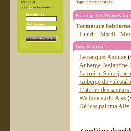
Française,
Type de cuisine :
Sud-Est
ou
connectez-vous
!
Fermeture
Les Terasses Du
Identifiant :
Mot de passe :
Fermeture hebdomad
- Lundi - Mardi - Mer
Liens Restaurants
Le ranquet Anduze
(
Auberge l'eglantine
La treille Saint-jea
Auberge de valestal
L'atelier des saveurs
We love sushi Alès
(
Délices paloma Alès
Conditions de publ