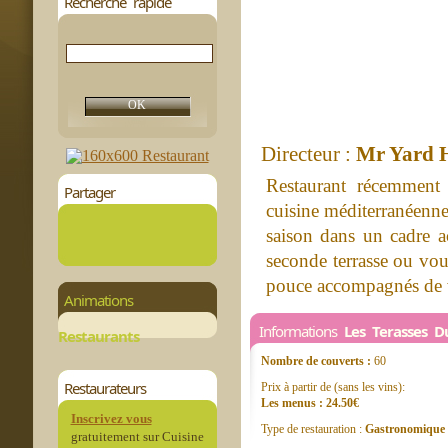
Recherche rapide
Directeur :
Mr Yard 
Restaurant récemment
Partager
cuisine méditerranéenne
saison dans un cadre ac
seconde terrasse ou vous
pouce accompagnés de v
Animations
Informations
Les Terasses 
Restaurants
Nombre de couverts :
60
Restaurateurs
Prix à partir de (sans les vins):
Les menus : 24.50€
Inscrivez vous
Type de restauration :
Gastronomique
gratuitement sur Cuisine