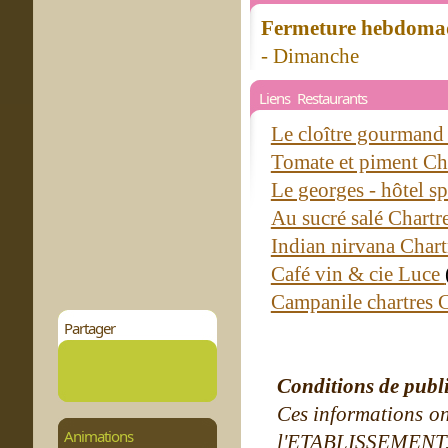
Fermeture hebdomad
- Dimanche
Liens Restaurants
Le cloître gourmand
Tomate et piment Ch
Le georges - hôtel s
Au sucré salé Chartr
Indian nirvana Char
Café vin & cie Luce
Campanile chartres 
Partager
Conditions de publ
Ces informations on
Animations
l'ETABLISSEMENT. Ne