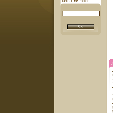
Recherche rapide
R
e
C
S
C
F
I
M