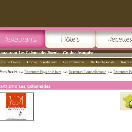
estaurant Les Colonnades Pornic - Cuisine française
arte de France
Trouver un restaurant
Les promotions
Recherche rapide
Inscript
Vous êtes ici
Restaurant Pays de la loire
Restaurant Loire-atlantique
Restaurant P
Restaurant
Les Colonnades