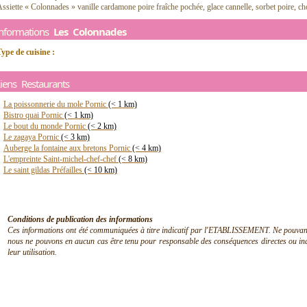
ssiette « Colonnades » vanille cardamone poire fraîche pochée, glace cannelle, sorbet poire, c
Informations
Les Colonnades
ype de cuisine :
iens Restaurants
La poissonnerie du mole Pornic
(< 1 km)
Bistro quai Pornic
(< 1 km)
Le bout du monde Pornic
(< 2 km)
Le zagaya Pornic
(< 3 km)
Auberge la fontaine aux bretons Pornic
(< 4 km)
L'empreinte Saint-michel-chef-chef
(< 8 km)
Le saint gildas Préfailles
(< 10 km)
Conditions de publication des informations
Ces informations ont été communiquées à titre indicatif par l'ETABLISSEMENT. Ne pouvant en
nous ne pouvons en aucun cas être tenu pour responsable des conséquences directes ou indir
leur utilisation.