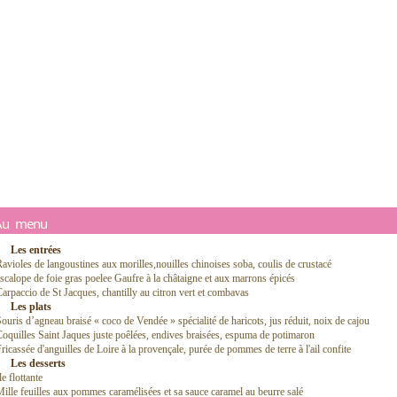
Au menu
Les entrées
avioles de langoustines aux morilles,nouilles chinoises soba, coulis de crustacé
scalope de foie gras poelee Gaufre à la châtaigne et aux marrons épicés
arpaccio de St Jacques, chantilly au citron vert et combavas
Les plats
ouris d’agneau braisé « coco de Vendée » spécialité de haricots, jus réduit, noix de cajou
oquilles Saint Jaques juste poêlées, endives braisées, espuma de potimaron
ricassée d'anguilles de Loire à la provençale, purée de pommes de terre à l'ail confite
Les desserts
le flottante
ille feuilles aux pommes caramélisées et sa sauce caramel au beurre salé