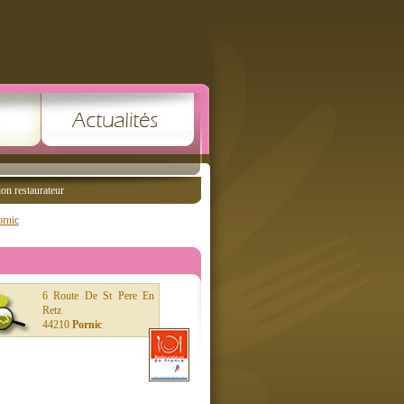
ion restaurateur
ornic
6 Route De St Pere En
Retz
44210
Pornic