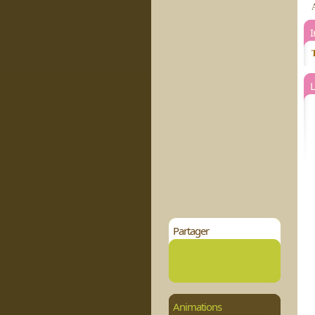
A
T
L
Partager
Animations