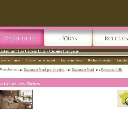
estaurant Les Cèdres Lille - Cuisine française
arte de France
Trouver un restaurant
Les promotions
Recherche rapide
Inscript
Vous êtes ici
Restaurant Nord-pas-de-calais
Restaurant Nord
Restaurant Lille
Restaurant
Les Cèdres