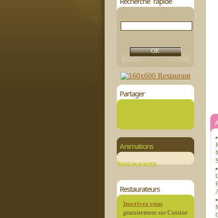
Recherche rapide
Partager
Animations
R
M
S
Restaurants
C
F
Restaurateurs
A
Inscrivez vous
M
gratuitement sur Cuisine
C