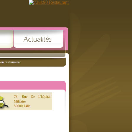
ion restaurateur
73, Rue De L'hôpital
Militaire
59000
Lille