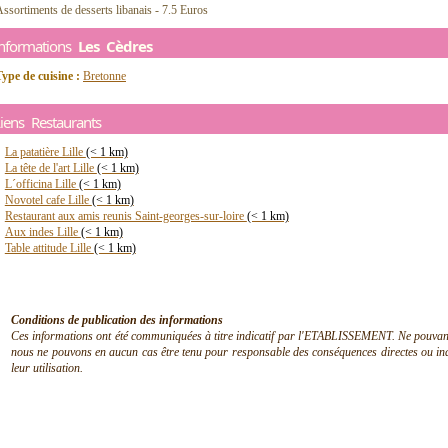
ssortiments de desserts libanais - 7.5 Euros
Informations
Les Cèdres
ype de cuisine :
Bretonne
iens Restaurants
La patatière Lille
(< 1 km)
La tête de l'art Lille
(< 1 km)
L´officina Lille
(< 1 km)
Novotel cafe Lille
(< 1 km)
Restaurant aux amis reunis Saint-georges-sur-loire
(< 1 km)
Aux indes Lille
(< 1 km)
Table attitude Lille
(< 1 km)
Conditions de publication des informations
Ces informations ont été communiquées à titre indicatif par l'ETABLISSEMENT. Ne pouvant en
nous ne pouvons en aucun cas être tenu pour responsable des conséquences directes ou indir
leur utilisation.