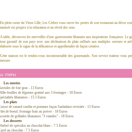
En plein coeur du Vieux Lille, Les Cèdres vous ouvre les portes de son restaurant au décor co
tamisée est propice à la relaxation et au réveil des sens.
A table, découvrez les merveilles d'une gastronomie libanaise aux inspirations françaises. Le gér
tour gustatif de son pays avec une déclinaison de plats raffinés aux multiples saveurs et a
élaborée sous le signe de la délicatesse et appréhendée de façon créative.
Cette maison est le rendez-vous incontournable des gourmands. Son service traiteur vous per
mesure.
Au menu
Les entrées
avioles de foie gras - 13 Euros
ille-feuilles de légumes gratiné aux 3 fromages - 10 Euros
pécialités libanaises - 15.5 Euros
Les plats
uisse de canard confite et pommes façon Sarladaise revisitée - 15 Euros
ilet de boeuf, fromage frais au poivre - 18 Euros
ssiette de grillades libanaises "3 viandes" - 18 Euros
Les desserts
arbré de spéculos au chocolat blanc - 7.5 Euros
arré au chocolat - 7.5 Euros