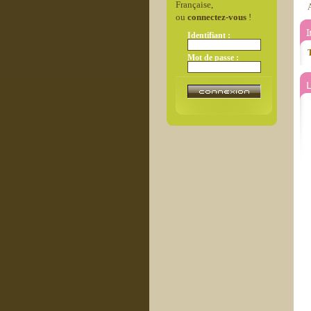
Française,
A
ou
connectez-vous
!
Identifiant :
T
Mot de passe :
L