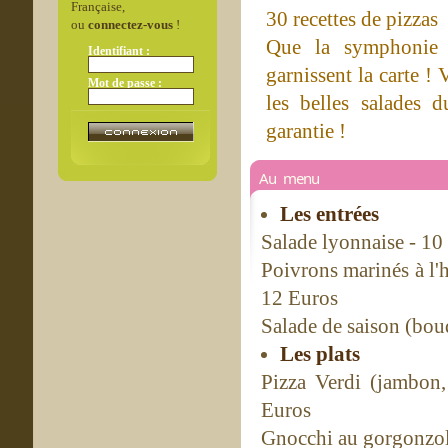
Française,
30 recettes de pizzas
ou
connectez-vous
!
Que la symphonie 
Identifiant :
garnissent la carte 
Mot de passe :
les belles salades 
garantie !
Au menu
Les entrées
Salade lyonnaise - 10
Poivrons marinés à l'h
12 Euros
Salade de saison (bouq
Les plats
Pizza Verdi (jambon,
Euros
Gnocchi au gorgonzol