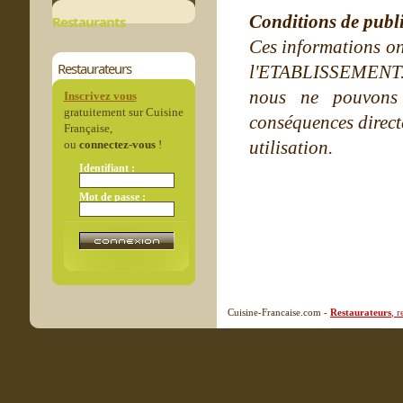
Conditions de publ
Restaurants
Ces informations on
Restaurateurs
l'ETABLISSEMENT. Ne
nous ne pouvons
Inscrivez vous
gratuitement sur Cuisine
conséquences directe
Française,
utilisation.
ou
connectez-vous
!
Identifiant :
Mot de passe :
Cuisine-Francaise.com -
Restaurateurs
, 