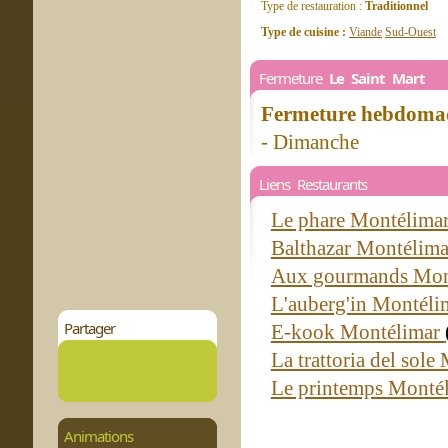
Type de restauration :
Traditionnel
Type de cuisine :
Viande
Sud-Ouest
Fermeture
Le Saint Mart
Fermeture hebdomad
- Dimanche
Liens Restaurants
Le phare Montélima
Balthazar Montélim
Aux gourmands Mon
L'auberg'in Montél
Partager
E-kook Montélimar
La trattoria del sol
Le printemps Monté
Animations