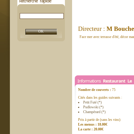
Recherche rapide
Directeur :
M Bouche
Face mer avec terrasse d'été, décor ma
Informations
Restaurant Le
Nombre de couverts :
75
Cités dans les guides suivants :
Petit Futé (*)
Pudlowski (*)
Champérard (*)
Prix à partir de (sans les vins):
Les menus : 18.00€
La carte : 20.00€