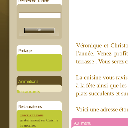
Recherche rapide
Véronique et Christo
Partager
l'année. Venez profi
terrasse . Vous serez 
La cuisine vous ravir
Animations
à la fête ainsi que l
Restaurants
plats succulents et s
Restaurateurs
Voici une adresse éto
Inscrivez vous
gratuitement sur Cuisine
Au menu
Française,