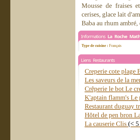
Mousse de fraises et
cerises, glace lait d'a
Baba au rhum ambré, c
Informations
La Roche Math
Type de cuisine :
Français
Liens Restaurants
Creperie cote plage 
Les saveurs de la me
Crêperie le bot Le cr
K'aptain flamm's Le
Restaurant duguay t
Hôtel de pen bron La
La causerie Clis
(< 5