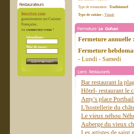
Restaurateurs
Type de restauration :
Traditionnel
Inscrivez vous
Type de cuisine :
Viande
gratuitement sur Cuisine
Française,
Fermeture
Le Gohan
ou
connectez-vous
!
Identifiant :
Fermeture annuelle 
Mot de passe :
Fermeture hebdomad
- Lundi - Samedi
Liens Restaurants
Bar restaurant la pla
Hôtel- restaurant le 
Amy's place Portbai
L'hostellerie du châ
Le vieux néhou Né
Auberge du vieux ch
Les artistes de sain