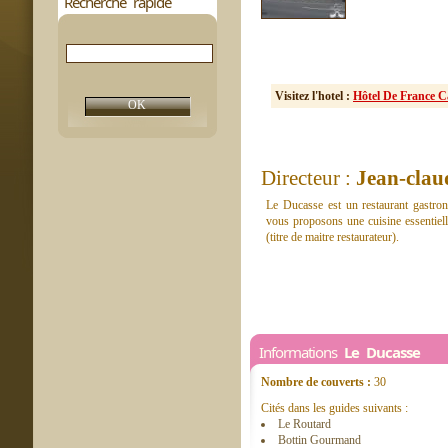
Recherche rapide
Visitez l'hotel :
Hôtel De France 
Directeur :
Jean-clau
Le Ducasse est un restaurant gastro
vous proposons une cuisine essentielle
(titre de maitre restaurateur).
Informations
Le Ducasse
Nombre de couverts :
30
Cités dans les guides suivants :
Le Routard
Bottin Gourmand