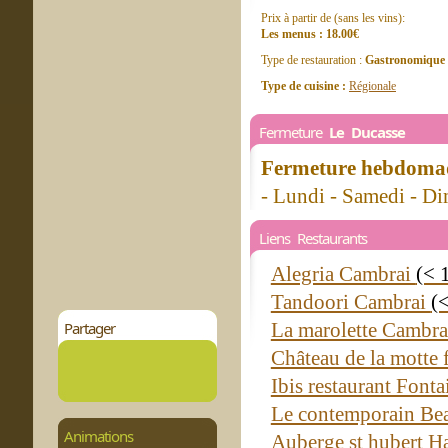
Prix à partir de (sans les vins):
Les menus : 18.00€
Type de restauration :
Gastronomique
Type de cuisine :
Régionale
Fermeture
Le Ducasse
Fermeture hebdomad
- Lundi - Samedi - D
Liens Restaurants
Alegria Cambrai
(< 
Tandoori Cambrai
(
Partager
La marolette Cambr
Château de la motte
Ibis restaurant Font
Le contemporain Be
Animations
Auberge st hubert H