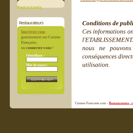
Restaurants
Restaurateurs
Conditions de publ
Ces informations on
Inscrivez vous
gratuitement sur Cuisine
l'ETABLISSEMENT. Ne
Française,
nous ne pouvons
ou
connectez-vous
!
conséquences directe
Identifiant :
utilisation.
Mot de passe :
Cuisine-Francaise.com -
Restaurateurs
, 