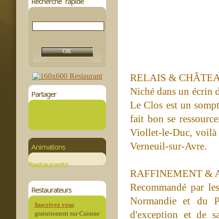
Recherche rapide
RELAIS & CHÂTE
Niché dans un écrin d
Partager
Le Clos est un sompt
fait bon se ressource
Viollet-le-Duc, voilà
Verneuil-sur-Avre.
Animations
Restaurants
RAFFINEMENT & 
Recommandé par les p
Restaurateurs
Normandie et du Per
Inscrivez vous
d'exception et de s
gratuitement sur Cuisine