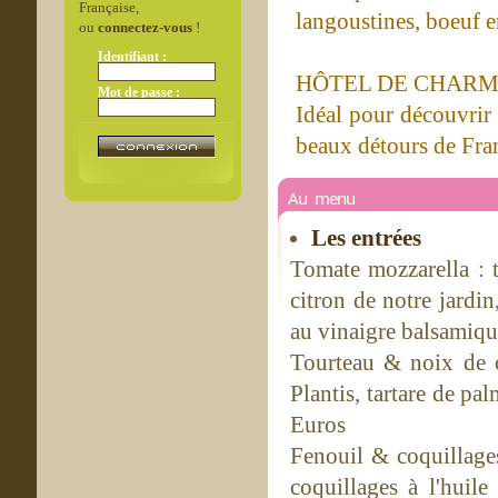
Française,
langoustines, boeuf en
ou
connectez-vous
!
Identifiant :
HÔTEL DE CHAR
Mot de passe :
Idéal pour découvrir
beaux détours de Fran
Au menu
Les entrées
Tomate mozzarella : t
citron de notre jardi
au vinaigre balsamiqu
Tourteau & noix de co
Plantis, tartare de pa
Euros
Fenouil & coquillages
coquillages à l'huil