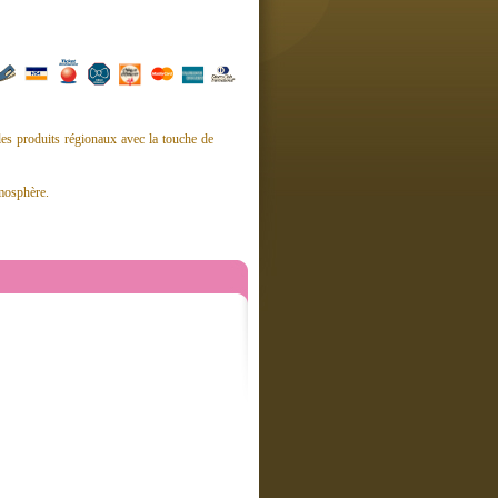
 les produits régionaux avec la touche de
tmosphère.