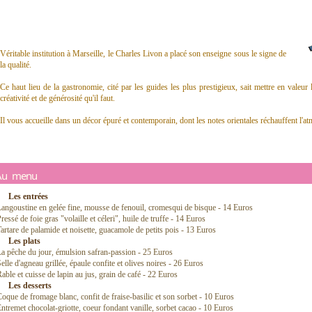
Véritable institution à Marseille, le Charles Livon a placé son enseigne sous le signe de
la qualité.
Ce haut lieu de la gastronomie, cité par les guides les plus prestigieux, sait mettre en valeur
créativité et de générosité qu'il faut.
Il vous accueille dans un décor épuré et contemporain, dont les notes orientales réchauffent l'a
Au menu
Les entrées
angoustine en gelée fine, mousse de fenouil, cromesqui de bisque - 14 Euros
ressé de foie gras "volaille et céleri", huile de truffe - 14 Euros
artare de palamide et noisette, guacamole de petits pois - 13 Euros
Les plats
a pêche du jour, émulsion safran-passion - 25 Euros
elle d'agneau grillée, épaule confite et olives noires - 26 Euros
able et cuisse de lapin au jus, grain de café - 22 Euros
Les desserts
oque de fromage blanc, confit de fraise-basilic et son sorbet - 10 Euros
ntremet chocolat-griotte, coeur fondant vanille, sorbet cacao - 10 Euros