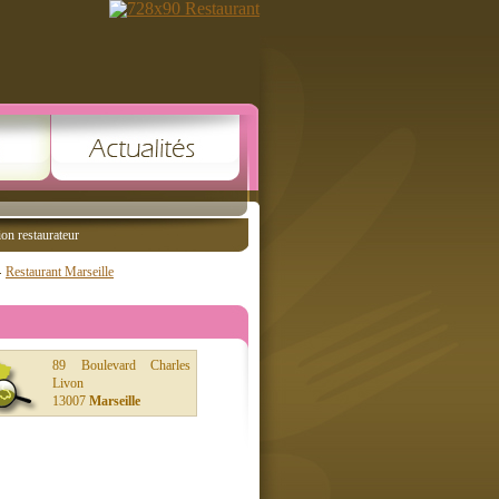
ion restaurateur
Restaurant Marseille
89 Boulevard Charles
Livon
13007
Marseille