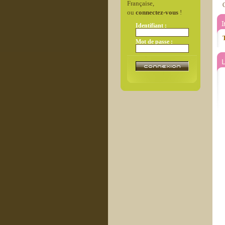
Française,
C
ou
connectez-vous
!
Identifiant :
T
Mot de passe :
L