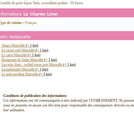
rumble de poire façon Tatin, croustillant praliné - 10 Euros
Informations
Le Charles Livon
ype de cuisine :
Français
iens Restaurants
Abaco Marseille
(< 1 km)
Le victor café Marseille
(< 1 km)
Le carré Marseille
(< 1 km)
Restaurant de l'unm Marseille
(< 1 km)
Les trois forts - sofitel vieux port Marseille
(< 1 km)
La karbonade Marseille
(< 1 km)
Le petit pavillon Marseille
(< 1 km)
Conditions de publication des informations
Ces informations ont été communiquées à titre indicatif par l'ETABLISSEMENT. Ne pouvant en
nous ne pouvons en aucun cas être tenu pour responsable des conséquences directes ou indir
leur utilisation.