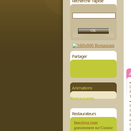
Recherche rapide
Partager
Animations
L
P
T
Restaurants
L
S
Restaurateurs
R
Inscrivez vous
C
gratuitement sur Cuisine
E