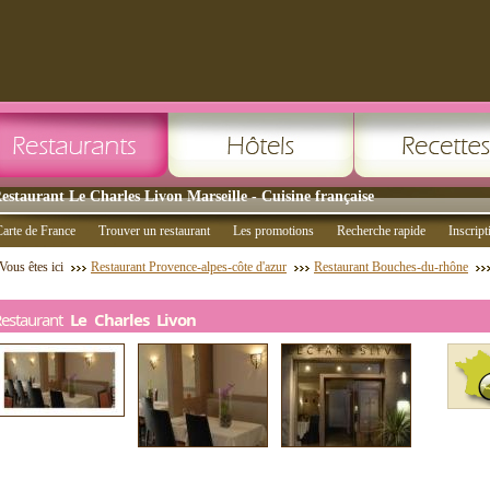
estaurant Le Charles Livon Marseille - Cuisine française
arte de France
Trouver un restaurant
Les promotions
Recherche rapide
Inscript
Vous êtes ici
Restaurant Provence-alpes-côte d'azur
Restaurant Bouches-du-rhône
Restaurant
Le Charles Livon