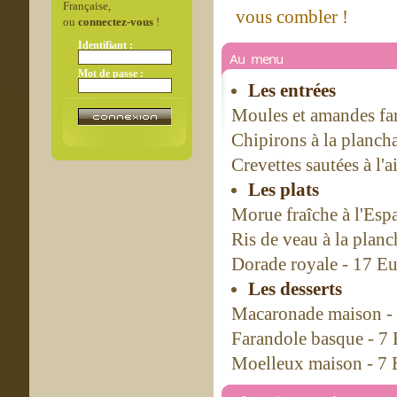
Française,
vous combler !
ou
connectez-vous
!
Identifiant :
Au menu
Mot de passe :
Les entrées
Moules et amandes far
Chipirons à la planch
Crevettes sautées à l'a
Les plats
Morue fraîche à l'Esp
Ris de veau à la planc
Dorade royale - 17 E
Les desserts
Macaronade maison -
Farandole basque - 7
Moelleux maison - 7 