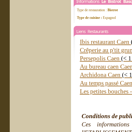
Informations
Le Bistrot Bas
Type de restauration :
Bistrot
Type de cuisine :
Espagnol
Liens Restaurants
Ibis restaurant Caen
Crêperie au p'tit g
Persepolis Caen
(< 1
Au bureau caen Cae
Archidona Caen
(< 
Au temps passé Cae
Les petites bouches 
Conditions de publ
Ces information