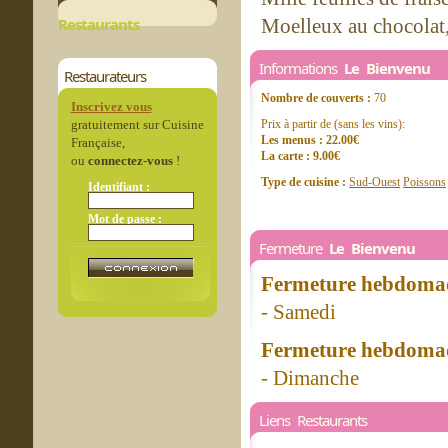
Restaurants
Moelleux au chocolat,
Informations
Le Bienvenu
Restaurateurs
Nombre de couverts :
70
Inscrivez vous
gratuitement sur Cuisine
Prix à partir de (sans les vins):
Les menus : 22.00€
Française,
La carte : 9.00€
ou
connectez-vous
!
Type de cuisine :
Sud-Ouest
Poissons
Identifiant :
Mot de passe :
Fermeture
Le Bienvenu
Fermeture hebdomad
- Samedi
Fermeture hebdomad
- Dimanche
Liens Restaurants