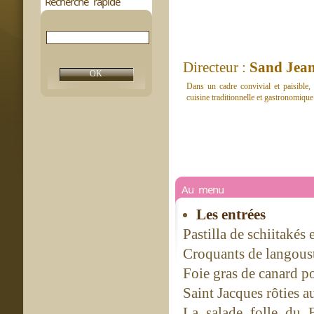
Recherche rapide
Directeur :
Sand Jea
Dans un cadre convivial et paisible
cuisine traditionnelle et gastronomiqu
Au menu
Les entrées
Pastilla de schiitakés 
Croquants de langousti
Foie gras de canard p
Saint Jacques rôties a
La salade folle du B