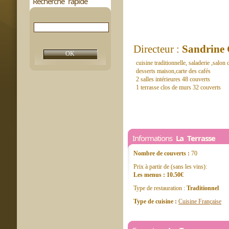
Recherche rapide
Directeur :
Sandrine
cuisine traditionnelle, saladerie ,salon
desserts maison,carte des cafés
2 salles intérieures 48 couverts
1 terrasse clos de murs 32 couverts
Informations
La Terrasse
Nombre de couverts :
70
Prix à partir de (sans les vins):
Les menus : 10.50€
Type de restauration :
Traditionnel
Type de cuisine :
Cuisine Française