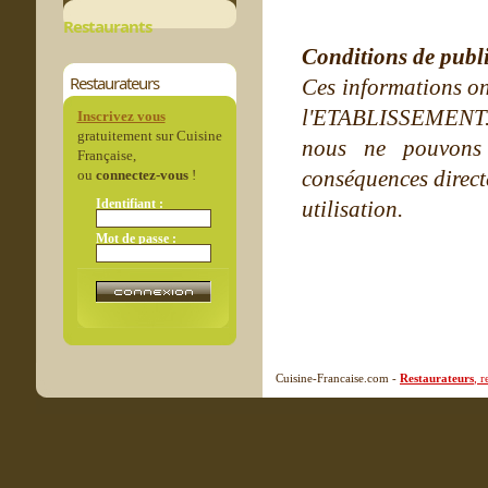
Restaurants
Conditions de publ
Restaurateurs
Ces informations on
l'ETABLISSEMENT. Ne
Inscrivez vous
gratuitement sur Cuisine
nous ne pouvons
Française,
conséquences directe
ou
connectez-vous
!
Identifiant :
utilisation.
Mot de passe :
Cuisine-Francaise.com -
Restaurateurs
, 