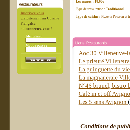
Les menus : 18.00€
Restaurateurs
Type de restauration :
Traditionnel
Inscrivez vous
Type de cuisine :
Pizzéria
Poisson et f
gratuitement sur Cuisine
Française,
ou
connectez-vous
!
Identifiant :
Liens Restaurants
Mot de passe :
Aoc 30 Villeneuve-
Le prieuré Villeneu
La guinguette du vi
La magnaneraie Vill
N°46 brunel, bistro 
Café in et off Avign
Les 5 sens Avignon
Conditions de publ