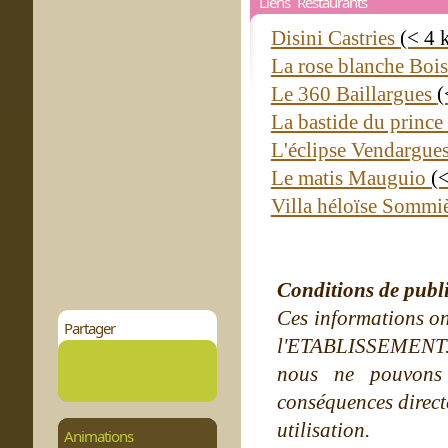
Liens Restaurants
Disini Castries
(< 4 
La rose blanche Boi
Le 360 Baillargues
(
La bastide du prince 
L'éclipse Vendargue
Le matis Mauguio
(
Villa héloïse Sommi
Conditions de publ
Ces informations on
Partager
l'ETABLISSEMENT. Ne
nous ne pouvons
conséquences directe
utilisation.
Animations