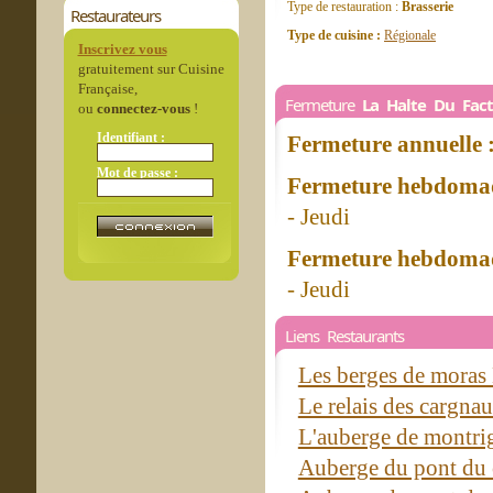
Type de restauration :
Brasserie
Restaurateurs
Type de cuisine :
Régionale
Inscrivez vous
gratuitement sur Cuisine
Française,
Fermeture
La Halte Du Fac
ou
connectez-vous
!
Identifiant :
Fermeture annuelle 
Mot de passe :
Fermeture hebdomad
- Jeudi
Fermeture hebdomad
- Jeudi
Liens Restaurants
Les berges de moras
Le relais des cargna
L'auberge de montr
Auberge du pont du