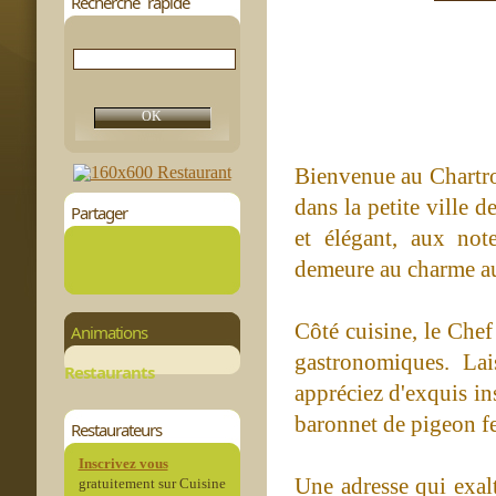
Recherche rapide
Bienvenue au Chartro
dans la petite ville 
Partager
et élégant, aux not
demeure au charme au
Côté cuisine, le Che
Animations
gastronomiques. Lai
Restaurants
appréciez d'exquis ins
baronnet de pigeon fe
Restaurateurs
Inscrivez vous
Une adresse qui exalt
gratuitement sur Cuisine