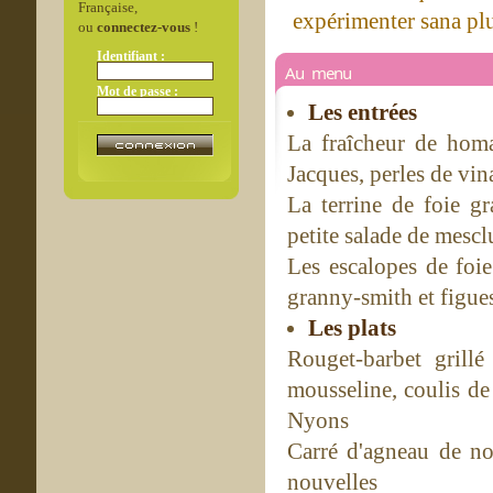
Française,
expérimenter sana plus
ou
connectez-vous
!
Identifiant :
Au menu
Mot de passe :
Les entrées
La fraîcheur de homa
Jacques, perles de vin
La terrine de foie gr
petite salade de mescl
Les escalopes de foi
granny-smith et figue
Les plats
Rouget-barbet grillé
mousseline, coulis de
Nyons
Carré d'agneau de nos 
nouvelles