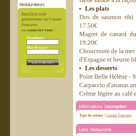
Belle salade à la faço
Restaurateurs
Les plats
Inscrivez vous
Dos de saumon rôti à
gratuitement sur Cuisine
17.50€
Française,
ou
connectez-vous
!
Magret de canard d
Identifiant :
19.20€
Mot de passe :
Choucroute de la mer 
d'Espagne et beurre b
Les desserts
Poire Belle Hélène - 
Carpaccio d'ananas ar
Crème légère au café e
Informations
L'européen
Type de cuisine :
Cuisine Française
Liens Restaurants