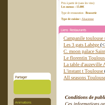
Prix à partir de (sans les vins):
Les menus : 15.00€
Type de restauration :
Brasserie
Type de cuisine :
Alsacienne
Liens Restaurants
Campanile toulouse 
Les 3 gats Labège
(<
C. moon palace Sain
Le florentin Toulou
La table d'auzeville
L'instant t Toulouse
Partager
All seasons Toulous
Conditions de publ
Animations
Ces informations on