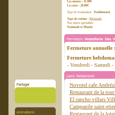
Les menus : 11.00€
La carte : 20.00€
Type de restauration :
Traditionnel
Type de cuisine :
Régionale
Nos autres spécialités :
Nationale et Monde
Fermeture
Hostellerie Des 
Fermeture annuelle 
Fermeture hebdomad
- Vendredi - Samedi 
Liens Restaurants
Partager
Novotel cafe André
Restaurant de la to
El rancho villars Vil
Campanile saint-etie
Animations
Restaurant de la loi