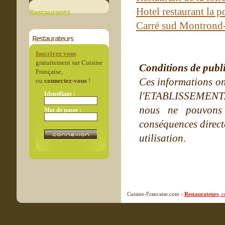
Hotel restaurant la 
Restaurants
Carré sud Montrond-
Restaurateurs
Inscrivez vous
gratuitement sur Cuisine
Conditions de publ
Française,
Ces informations on
ou
connectez-vous
!
l'ETABLISSEMENT. Ne
Identifiant :
nous ne pouvons
Mot de passe :
conséquences directe
utilisation.
Cuisine-Francaise.com -
Restaurateurs
, 