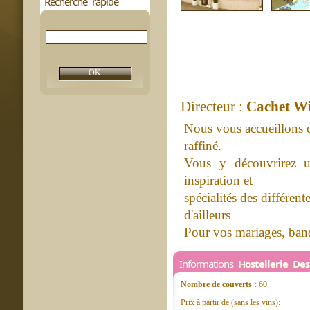
Recherche rapide
Directeur :
Cachet Wi
Nous vous accueillons 
raffiné.
Vous y découvrirez un
inspiration et
spécialités des différent
d'ailleurs
Pour vos mariages, banqu
Informations
Hostellerie De
Nombre de couverts :
60
Prix à partir de (sans les vins):