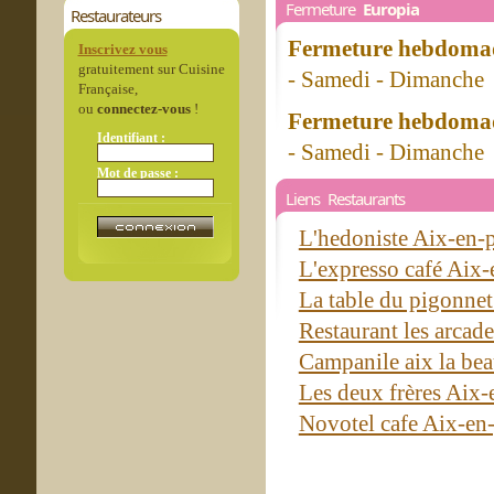
Fermeture
Europia
Restaurateurs
Fermeture hebdomad
Inscrivez vous
gratuitement sur Cuisine
- Samedi - Dimanche
Française,
ou
connectez-vous
!
Fermeture hebdomad
Identifiant :
- Samedi - Dimanche
Mot de passe :
Liens Restaurants
L'hedoniste Aix-en
L'expresso café Aix
La table du pigonne
Restaurant les arcad
Campanile aix la be
Les deux frères Aix
Novotel cafe Aix-en