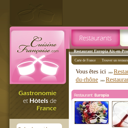
Restaurant Europia Aix-en-Prov
Carte de France
Trouver un restaur
Vous êtes ici
Resta
du-rhône
Restaura
Restaurant
Europia