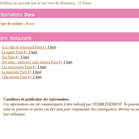
oelleux au chocolat noir et son verre de Wisniowa - 12 Euros
Informations
Daru
ype de cuisine :
Russe
iens Restaurants
A la ville de petrograd Paris
(< 1 km)
La marée Paris
(< 1 km)
Nai Paris
(< 1 km)
Del papa - faubourg saint honoré Paris
(< 1 km)
Les messugues Paris
(< 1 km)
La mascotte Paris
(< 1 km)
Villa punjab Paris
(< 1 km)
Conditions de publication des informations
Ces informations ont été communiquées à titre indicatif par l'ETABLISSEMENT. Ne pouvant en
nous ne pouvons en aucun cas être tenu pour responsable des conséquences directes ou indir
leur utilisation.