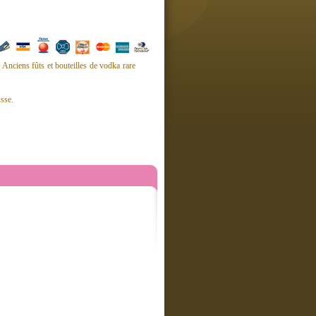
 Anciens fûts et bouteilles de vodka rare
usse.