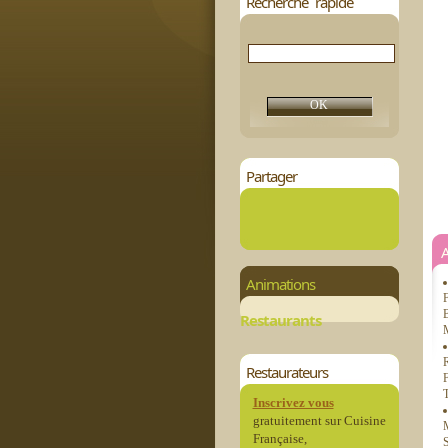
Recherche rapide
Partager
Animations
F
B
Restaurants
M
R
Restaurateurs
F
T
Inscrivez vous
gratuitement sur Cuisine
M
Française,
S