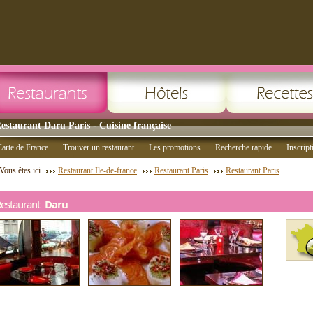
estaurant Daru Paris - Cuisine française
arte de France
Trouver un restaurant
Les promotions
Recherche rapide
Inscript
Vous êtes ici
Restaurant Ile-de-france
Restaurant Paris
Restaurant Paris
Restaurant
Daru