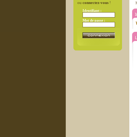
ou
connectez-vous
!
M
Identifiant :
Mot de passe :
T
L