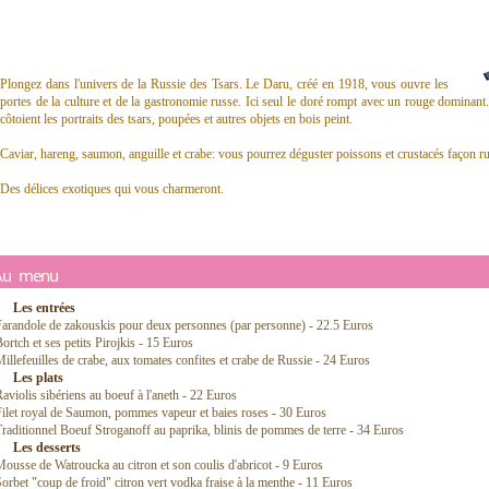
Plongez dans l'univers de la Russie des Tsars. Le Daru, créé en 1918, vous ouvre les
portes de la culture et de la gastronomie russe. Ici seul le doré rompt avec un rouge dominant.
côtoient les portraits des tsars, poupées et autres objets en bois peint.
Caviar, hareng, saumon, anguille et crabe: vous pourrez déguster poissons et crustacés façon r
Des délices exotiques qui vous charmeront.
Au menu
Les entrées
arandole de zakouskis pour deux personnes (par personne) - 22.5 Euros
ortch et ses petits Pirojkis - 15 Euros
illefeuilles de crabe, aux tomates confites et crabe de Russie - 24 Euros
Les plats
aviolis sibériens au boeuf à l'aneth - 22 Euros
ilet royal de Saumon, pommes vapeur et baies roses - 30 Euros
raditionnel Boeuf Stroganoff au paprika, blinis de pommes de terre - 34 Euros
Les desserts
ousse de Watroucka au citron et son coulis d'abricot - 9 Euros
orbet "coup de froid" citron vert vodka fraise à la menthe - 11 Euros