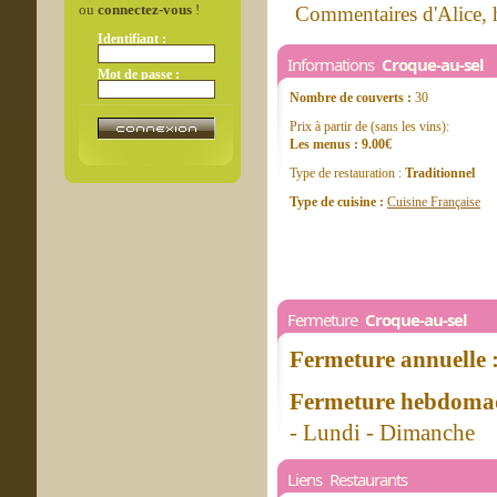
ou
connectez-vous
!
Commentaires d'Alice, h
Identifiant :
Informations
Croque-au-sel
Mot de passe :
Nombre de couverts :
30
Prix à partir de (sans les vins):
Les menus : 9.00€
Type de restauration :
Traditionnel
Type de cuisine :
Cuisine Française
Fermeture
Croque-au-sel
Fermeture annuelle 
Fermeture hebdomad
- Lundi - Dimanche
Liens Restaurants