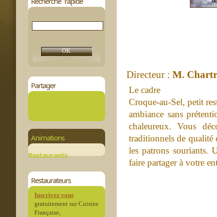
Recherche rapide
Directeur :
M. Chartr
Partager
Le cadre
Croque-au-Sel, petit re
ambiance sans prétentio
chaleureux. Vous déco
Animations
traditionnels de qualité 
les patrons souriants.
Restaurants
faire partager à votre e
Restaurateurs
Inscrivez vous
gratuitement sur Cuisine
Française,