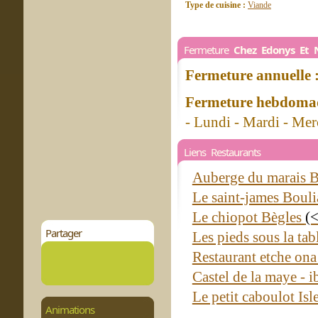
Type de cuisine :
Viande
Fermeture
Chez Edonys Et
Fermeture annuelle 
Fermeture hebdomad
- Lundi - Mardi - Me
Liens Restaurants
Auberge du marais 
Le saint-james Boul
Le chiopot Bègles
(
Partager
Les pieds sous la tab
Restaurant etche on
Castel de la maye - i
Le petit caboulot Is
Animations