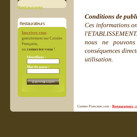
Restaurants
Conditions de publ
Restaurateurs
Ces informations on
l'ETABLISSEMENT. Ne
Inscrivez vous
gratuitement sur Cuisine
nous ne pouvons
Française,
ou
connectez-vous
!
conséquences directe
Identifiant :
utilisation.
Mot de passe :
Cuisine-Francaise.com -
Restaurateurs
, 