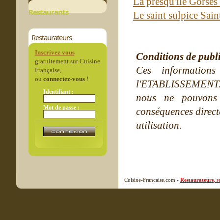
La presqu'ile Gorses
Restaurants
Le saint sulpice Sain
Restaurateurs
Inscrivez vous
Conditions de publ
gratuitement sur Cuisine
Ces information
Française,
ou
connectez-vous
!
l'ETABLISSEMENT. Ne
Identifiant :
nous ne pouvons
Mot de passe :
conséquences directe
utilisation.
Cuisine-Francaise.com -
Restaurateurs
, 