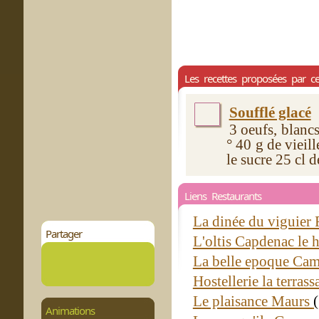
Les recettes proposées par ce
Soufflé glacé
3 oeufs, blanc
° 40 g de vieil
le sucre 25 cl d
Liens Restaurants
La dinée du viguier
Partager
L'oltis Capdenac le 
La belle epoque Ca
Hostellerie la terras
Le plaisance Maurs
Animations