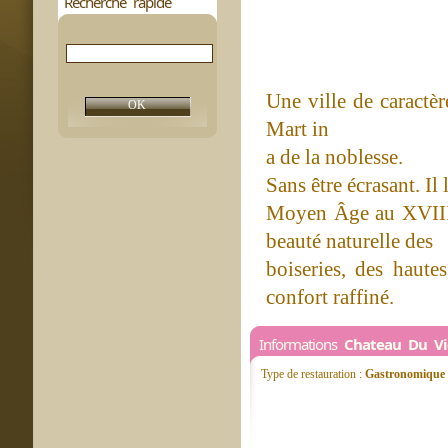
Recherche rapide
Une ville de caractè
Mart in
a de la noblesse.
Sans être écrasant. Il
Moyen Âge au XVIIIe,
beauté naturelle des
boiseries, des haute
confort raffiné.
Informations
Chateau Du Vi
Type de restauration :
Gastronomique