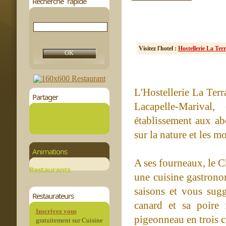
Recherche rapide
Visitez l'hotel :
Hostellerie La Ter
L'Hostellerie La Ter
Partager
Lacapelle-Marival
établissement aux ab
sur la nature et les 
Animations
A ses fourneaux, le C
Restaurants
une cuisine gastronom
saisons et vous suggè
Restaurateurs
canard et sa poire 
Inscrivez vous
pigeonneau en trois c
gratuitement sur Cuisine