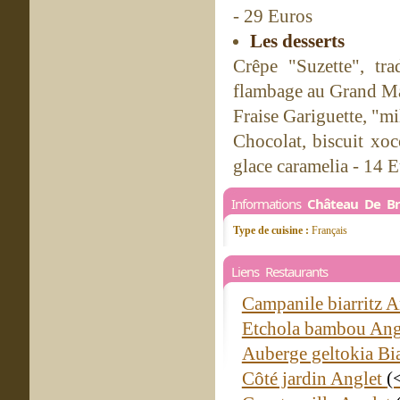
- 29 Euros
Les desserts
Crêpe "Suzette", tra
flambage au Grand Ma
Fraise Gariguette, "mi
Chocolat, biscuit xoc
glace caramelia - 14 
Informations
Château De Br
Type de cuisine :
Français
Liens Restaurants
Campanile biarritz 
Etchola bambou Ang
Auberge geltokia Bia
Côté jardin Anglet
(