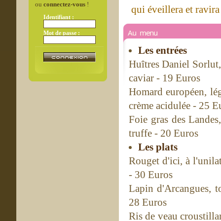
ou
connectez-vous
!
qui éveillera et ravira
Identifiant :
Au menu
Mot de passe :
Les entrées
Huîtres Daniel Sorlut,
caviar - 19 Euros
Homard européen, légè
crème acidulée - 25 E
Foie gras des Landes, 
truffe - 20 Euros
Les plats
Rouget d'ici, à l'unila
- 30 Euros
Lapin d'Arcangues, tou
28 Euros
Ris de veau croustilla