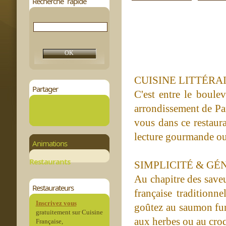
Recherche rapide
CUISINE LITTÉRA
Partager
C'est entre le boule
arrondissement de Pari
vous dans ce restaura
lecture gourmande ou 
Animations
Restaurants
SIMPLICITÉ & GÉ
Au chapitre des saveu
Restaurateurs
française traditionn
Inscrivez vous
goûtez au saumon fum
gratuitement sur Cuisine
aux herbes ou au croq
Française,