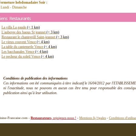
Fermeture hebdomadaire Soir :
- Lundi - Dimanche
iens Restaurants
La villa La gaude
(< 1 km)
L'auberge des baous St jeannet
(< 3 km)
Restaurant le chantegrill Saint-jeannet
(< 3 km)
Le vieux couvent Vence
(< 4 km)
La table du cantemerle Vence
(< 4 km)
Les bacchanales Vence
(< 4 km)
Le pecheur du soleil Vence
(< 4 km)
Conditions de publication des informations
Ces informations ont été communiquées à titre indicatif le 16/04/2012 par l'ETABLISSEMEN
ni l'exactitude, nous ne pouvons en aucun cas être tenu pour responsable des conséquen
publication ainsi qu'à leur utilisation.
isine-Francaise.com -
Restaurateurs
, rejoignez-nous !
-
Mentions lï¿½gales
-
Conditions d'utilisa