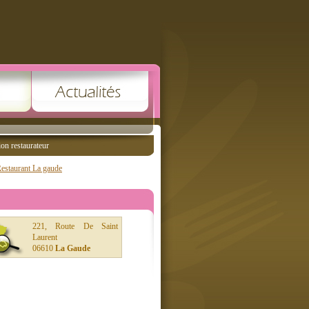
ion restaurateur
estaurant La gaude
221, Route De Saint
Laurent
06610
La Gaude