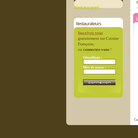
Restaurants
L
Restaurateurs
Inscrivez vous
gratuitement sur Cuisine
Française,
ou
connectez-vous
!
Identifiant :
Mot de passe :
Cu