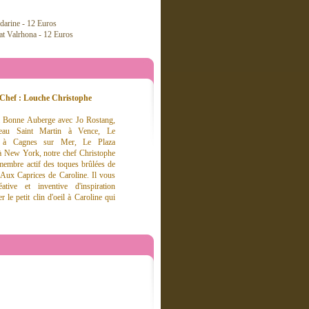
ndarine - 12 Euros
lat Valrhona - 12 Euros
Chef : Louche Christophe
 Bonne Auberge avec Jo Rostang,
eau Saint Martin à Vence, Le
 à Cagnes sur Mer, Le Plaza
à New York, notre chef Christophe
embre actif des toques brûlées de
er Aux Caprices de Caroline. Il vous
tive et inventive d'inspiration
 le petit clin d'oeil à Caroline qui