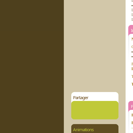
L
L
L
L
C
P
T
T
Partager
-
Animations