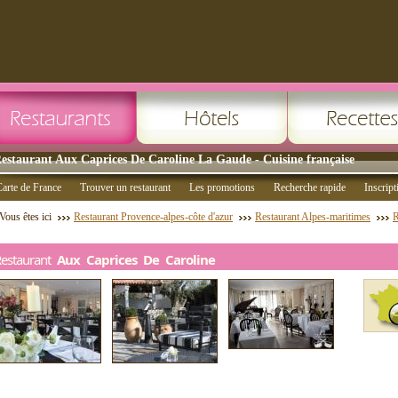
estaurant Aux Caprices De Caroline La Gaude - Cuisine française
arte de France
Trouver un restaurant
Les promotions
Recherche rapide
Inscript
Vous êtes ici
Restaurant Provence-alpes-côte d'azur
Restaurant Alpes-maritimes
R
Restaurant
Aux Caprices De Caroline