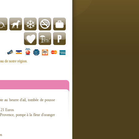
au de notre région.
te au beurre d'ail, tombée de pousse
- 21 Euros
rovence, pompe à la fleur d'oranger
os