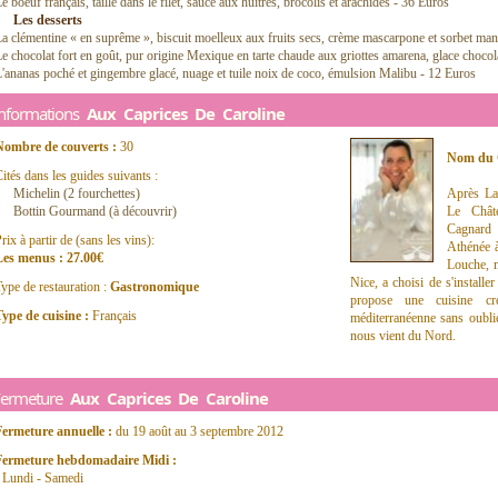
e boeuf français, taillé dans le filet, sauce aux huitres, brocolis et arachides - 36 Euros
Les desserts
a clémentine « en suprême », biscuit moelleux aux fruits secs, crème mascarpone et sorbet ma
e chocolat fort en goût, pur origine Mexique en tarte chaude aux griottes amarena, glace choco
'ananas poché et gingembre glacé, nuage et tuile noix de coco, émulsion Malibu - 12 Euros
Informations
Aux Caprices De Caroline
Nombre de couverts :
30
Nom du 
ités dans les guides suivants :
Michelin (2 fourchettes)
Après La
Bottin Gourmand (à découvrir)
Le Chât
Cagnard
rix à partir de (sans les vins):
Athénée 
Les menus : 27.00€
Louche, m
Nice, a choisi de s'install
ype de restauration :
Gastronomique
propose une cuisine créa
ype de cuisine :
Français
méditerranéenne sans oublier
nous vient du Nord.
Fermeture
Aux Caprices De Caroline
Fermeture annuelle :
du 19 août au 3 septembre 2012
Fermeture hebdomadaire Midi :
 Lundi - Samedi