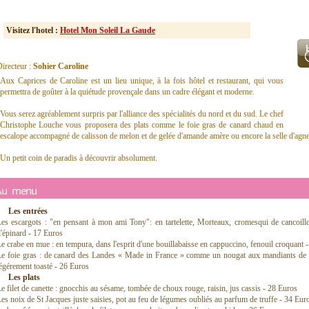
Visitez l'hotel :
Hotel Mon Soleil La Gaude
irecteur :
Sohier Caroline
Aux Caprices de Caroline est un lieu unique, à la fois hôtel et restaurant, qui vous
permettra de goûter à la quiétude provençale dans un cadre élégant et moderne.
Vous serez agréablement surpris par l'alliance des spécialités du nord et du sud. Le chef
Christophe Louche vous proposera des plats comme le foie gras de canard chaud en
escalope accompagné de calisson de melon et de gelée d'amande amère ou encore la selle d'agne
Un petit coin de paradis à découvrir absolument.
Au menu
Les entrées
es escargots : "en pensant à mon ami Tony": en tartelette, Morteaux, cromesqui de cancoillo
'épinard - 17 Euros
e crabe en mue : en tempura, dans l'esprit d'une bouillabaisse en cappuccino, fenouil croquant 
Le foie gras : de canard des Landes « Made in France » comme un nougat aux mandiants de P
égérement toasté - 26 Euros
Les plats
e filet de canette : gnocchis au sésame, tombée de choux rouge, raisin, jus cassis - 28 Euros
es noix de St Jacques juste saisies, pot au feu de légumes oubliés au parfum de truffe - 34 Eur