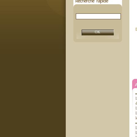
Recherche rapide
D
L
d
L
l
L
L