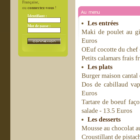
Française,
ou
connectez-vous
!
Au menu
Identifiant :
Les entrées
Mot de passe :
Maki de poulet au gin
Euros
OEuf cocotte du chef 
Petits calamars frais f
Les plats
Burger maison cantal e
Dos de cabillaud vap
Euros
Tartare de boeuf faço
salade - 13.5 Euros
Les desserts
Mousse au chocolat au
Croustillant de pista