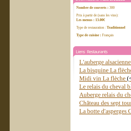
Nombre de couverts :
300
Prix à partir de (sans les vins):
Les menus : 13.00€
Type de restauration :
Traditionnel
Type de cuisine :
Français
Liens Restaurants
L'auberge alsacienn
La bisquine La flèc
Midi vin La flèche
(
Le relais du cheval
Auberge relais du c
Château des sept tou
La botte d'asperges