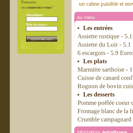
Française,
un calme paisible et eniv
ou
connectez-vous
!
Identifiant :
Au menu
Mot de passe :
Les entrées
Assiette rustique - 5.
Assiette du Loir - 5.1
6 escargots - 5.9 Euro
Les plats
Marmitte sarthoise - 
Cuisse de canard confi
Rognon de bovin cuisi
Les desserts
Pomme poêlée coeur c
Fromage blanc de la fr
Crumble campagnard 
Informations
Autrefouace