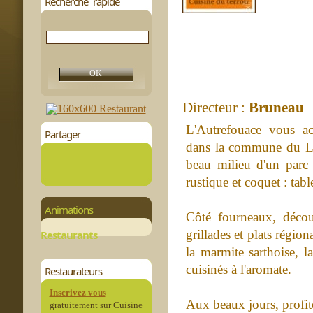
Recherche rapide
Directeur :
Bruneau
L'Autrefouace vous ac
Partager
dans la commune du Lu
beau milieu d'un parc 
rustique et coquet : tab
Animations
Côté fourneaux, décou
grillades et plats régio
Restaurants
la marmite sarthoise, 
cuisinés à l'aromate.
Restaurateurs
Inscrivez vous
Aux beaux jours, profit
gratuitement sur Cuisine