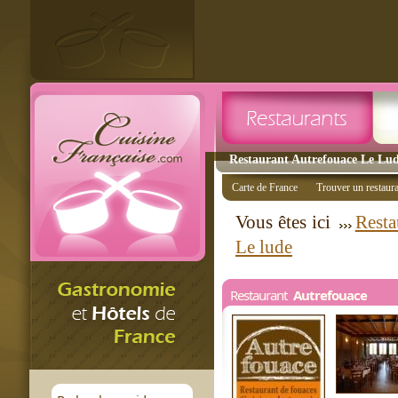
Restaurant Autrefouace Le Lude
Carte de France
Trouver un restaur
Vous êtes ici
Resta
Le lude
Restaurant
Autrefouace