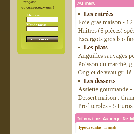
Française,
Au menu
ou
connectez-vous
!
Les entrées
Identifiant :
Foie gras maison - 12
Mot de passe :
Huîtres (6 pièces) spé
Escargots gros bio far
Les plats
Anguilles sauvages pe
Poisson du marché, gi
Onglet de veau grillé 
Les desserts
Assiette gourmande -
Dessert maison : tiram
Profiteroles - 5 Euros
Informations
Auberge De M
Type de cuisine :
Français