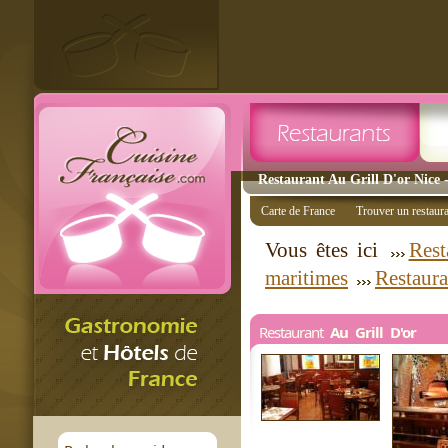
Restaurant Au Grill D'or Nice -
Carte de France
Trouver un restaur
Vous êtes ici
Rest
maritimes
Restaura
Restaurant
Au Grill D'or