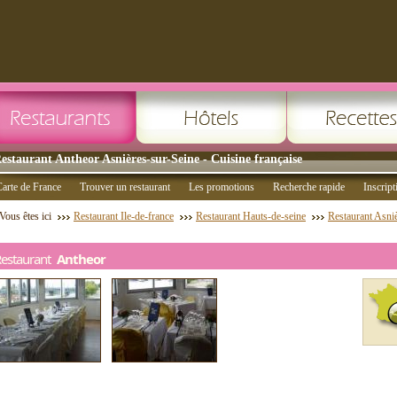
estaurant Antheor Asnières-sur-Seine - Cuisine française
arte de France
Trouver un restaurant
Les promotions
Recherche rapide
Inscript
Vous êtes ici
Restaurant Ile-de-france
Restaurant Hauts-de-seine
Restaurant Asniè
Restaurant
Antheor