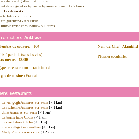
ôte de boeuf grillée - 19.5 Euros
ilet de rouget et sa tagine de légumes au miel - 17.5 Euros
Les desserts
arte Tatin - 6.5 Euros
Café gourmand - 6.5 Euros
rumble fraise et rhubarbe - 6.2 Euros
Informations
Antheor
Nombre de couverts :
100
Nom du Chef : Alamichel 
rix à partir de (sans les vins):
Pâtissier et cuisinier
Les menus : 13.00€
ype de restauration :
Traditionnel
ype de cuisine :
Français
iens Restaurants
Le van gogh Asnières-sur-seine
(< 1 km)
La sicilienne Asnières-sur-seine
(< 1 km)
Umo Asnières-sur-seine
(< 1 km)
La bonne table Clichy
(< 1 km)
Fire and stone Clichy
(< 1 km)
Spicy village Gennevilliers
(< 1 km)
Modjo Asnières-sur-seine
(< 2 km)