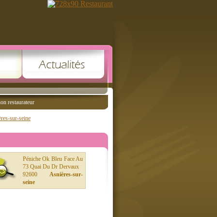
ion restaurateur
res-sur-seine
Péniche Ok Bleu Face Au
73 Quai Du Dr Dervaux
92600
Asnières-sur-
seine