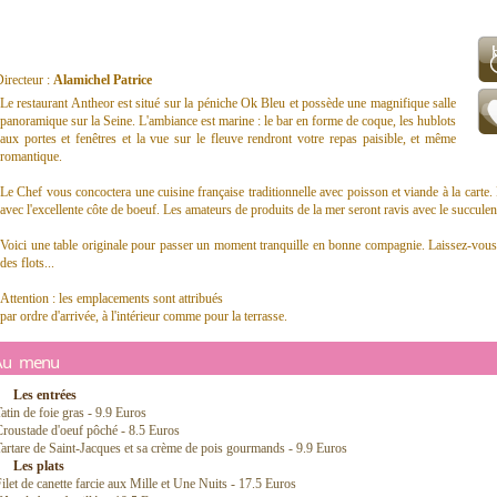
irecteur :
Alamichel Patrice
Le restaurant Antheor est situé sur la péniche Ok Bleu et possède une magnifique salle
panoramique sur la Seine. L'ambiance est marine : le bar en forme de coque, les hublots
aux portes et fenêtres et la vue sur le fleuve rendront votre repas paisible, et même
romantique.
Le Chef vous concoctera une cuisine française traditionnelle avec poisson et viande à la carte.
avec l'excellente côte de boeuf. Les amateurs de produits de la mer seront ravis avec le succulent
Voici une table originale pour passer un moment tranquille en bonne compagnie. Laissez-vous
des flots...
Attention : les emplacements sont attribués
par ordre d'arrivée, à l'intérieur comme pour la terrasse.
Au menu
Les entrées
atin de foie gras - 9.9 Euros
roustade d'oeuf pôché - 8.5 Euros
artare de Saint-Jacques et sa crème de pois gourmands - 9.9 Euros
Les plats
ilet de canette farcie aux Mille et Une Nuits - 17.5 Euros