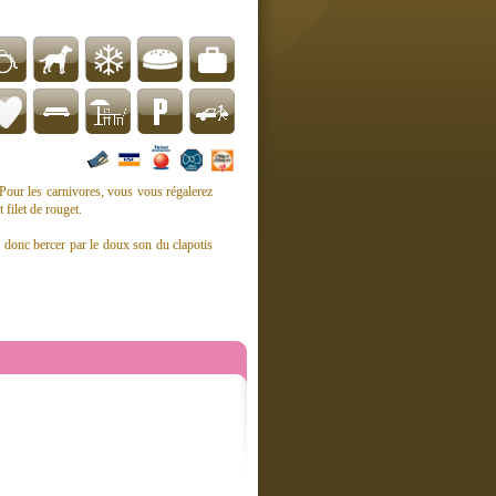
 Pour les carnivores, vous vous régalerez
 filet de rouget.
 donc bercer par le doux son du clapotis