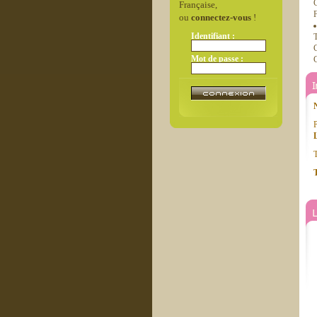
C
Française,
F
ou
connectez-vous
!
Identifiant :
T
Mot de passe :
C
P
T
T
L