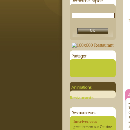
Recherche rapide
D
Partager
Animations
Restaurants
T
Restaurateurs
C
T
Inscrivez vous
gratuitement sur Cuisine
F