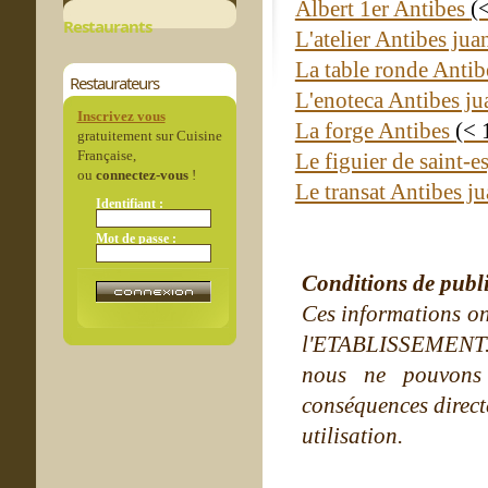
Albert 1er Antibes
(
Restaurants
L'atelier Antibes jua
La table ronde Antib
Restaurateurs
L'enoteca Antibes ju
Inscrivez vous
La forge Antibes
(< 
gratuitement sur Cuisine
Française,
Le figuier de saint-e
ou
connectez-vous
!
Le transat Antibes j
Identifiant :
Mot de passe :
Conditions de publ
Ces informations on
l'ETABLISSEMENT. Ne
nous ne pouvons
conséquences directe
utilisation.