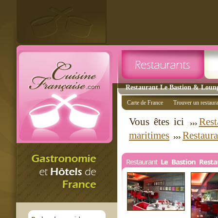
Restaurant Le Bastion & Lounge
Carte de France
Trouver un restaur
Vous êtes ici
Rest
maritimes
Restaura
Restaurant
Le Bastion Rest