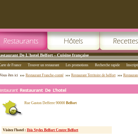
estaurant De L'hotel Belfort - Cuisine française
arte de France
Trouver un restaurant
Les promotions
Recherche rapide
Inscript
Vous êtes ici
Restaurant Franche-comté
Restaurant Territoire de belfort
Restaurant
Restaurant
Restaurant De L'hotel
Rue Gaston Defferre 90000
Belfort
Visitez l'hotel :
Ibis Styles Belfort Centre Belfort