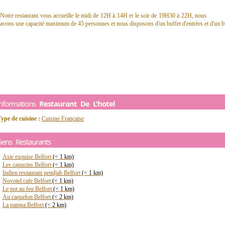
Notre restaurant vous accueille le midi de 12H à 14H et le soir de 19H30 à 22H, nous
avons une capacité maximum de 45 personnes et nous disposons d'un buffet d'entrées et d'un bu
Informations
Restaurant De L'hotel
ype de cuisine :
Cuisine Française
iens Restaurants
Asie exquise Belfort
(< 1 km)
Les capucins Belfort
(< 1 km)
Indien restaurant pendjab Belfort
(< 1 km)
Novotel cafe Belfort
(< 1 km)
Le pot au feu Belfort
(< 1 km)
Au caquelon Belfort
(< 2 km)
La pampa Belfort
(< 2 km)