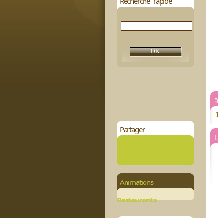
Recherche rapide
T
Partager
L
Animations
Restaurants