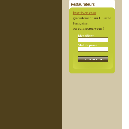
Restaurateurs
Inscrivez vous
gratuitement sur Cuisine
Française,
ou
connectez-vous
!
Identifiant :
Mot de passe :