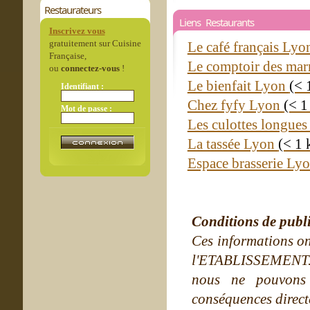
Restaurateurs
Liens Restaurants
Inscrivez vous
gratuitement sur Cuisine
Le café français Ly
Française,
Le comptoir des ma
ou
connectez-vous
!
Le bienfait Lyon
(< 
Identifiant :
Chez fyfy Lyon
(< 1
Mot de passe :
Les culottes longue
La tassée Lyon
(< 1
Espace brasserie Ly
Conditions de publ
Ces informations on
l'ETABLISSEMENT. Ne
nous ne pouvons
conséquences directe