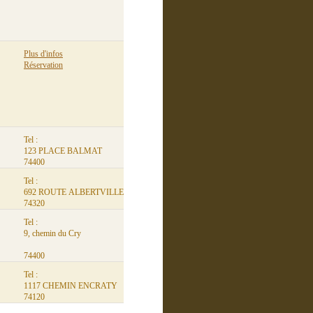
Plus d'infos
Réservation
Tel :
123 PLACE BALMAT
74400
Tel :
692 ROUTE ALBERTVILLE
74320
Tel :
9, chemin du Cry
74400
Tel :
1117 CHEMIN ENCRATY
74120