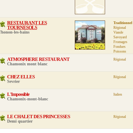
RESTAURANT LES
Traditionnel
TOURNESOLS
Régional
Thonon-les-bains
Viande
Savoyard
Fromages
Fondues
Poissons
ATMOSPHERE RESTAURANT
Régional
Chamonix mont blanc
CHEZ ELLES
Régional
Sevrier
L'Impossible
Italien
Chamonix-mont-blanc
LE CHALET DES PRINCESSES
Régional
Demi quartier