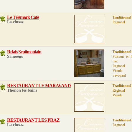
Le Télémark Café
Traditionnel
La clusaz
Régional
Relais Septimontain
Traditionnel
Samoëns
Poisson et f
mer
Régional
Viande
Savoyard
RESTAURANT LE MARAVAND
Traditionnel
Thonon les bains
Régional
Viande
RESTAURANT LES PRAZ
Traditionnel
La clusaz
Régional