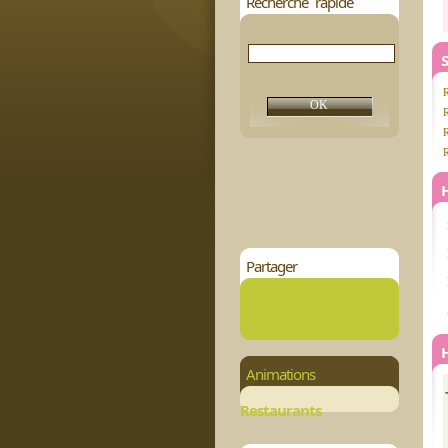
Recherche rapide
S
R
R
Partager
Animations
Restaurants