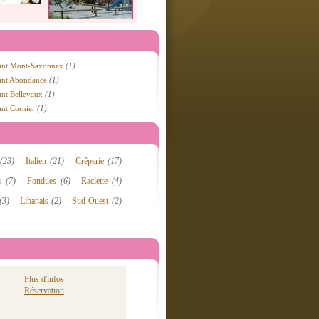
rant Mont-Saxonnex
(1)
rant Abondance
(1)
ant Bellevaux
(1)
ant Cornier
(1)
s
(23)
Italien
(21)
Crêperie
(17)
es
(7)
Fondues
(6)
Raclette
(4)
(3)
Libanais
(2)
Sud-Ouest
(2)
Plus d'infos
Réservation