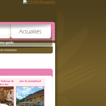
tre guide
ion restaurateur
l'Auberge de
gite de pontgibaud
ière des
ières