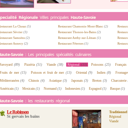
pecialité Régionale
Villes principales
Haute-Savoie
estaurant La Clusaz
(5)
Restaurant Chamonix-Mont-Blanc
(2)
Restau
estaurant Sévrier
(3)
Restaurant Thonon-les-Bains
(2)
Restau
Restaurant Samoëns
(2)
Restaurant Anthy-sur-Léman
(1)
Restaur
Restaurant Annecy
(2)
Restaurant Féternes
(1)
Restaur
Haute-Savoie
: Les principales spécialités culinaires
Savoyard
(89)
Pizzéria
(51)
Viande
(38)
Régional
(33)
Poissons
(25)
Françai
Fruits de mer
(15)
Poisson et fruit de mer
(13)
Oriental
(9)
Indien
(8)
Fromag
Méditerranéen
(4)
Chinois
(4)
Asiatique
(3)
Japonais
(3)
Breton
(3)
Charcuterie
Américain
(1)
Mexicain
(1)
Normand
(1)
Indonesien
(1)
Espagnol
(1)
Basque
(1)
Haute-Savoie
: les restaurants régional
Le Robinson
Traditionnel
St gervais les bains
Régional
Viande