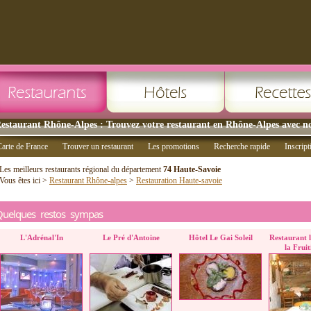
estaurant Rhône-Alpes : Trouvez votre restaurant en Rhône-Alpes avec no
arte de France
Trouver un restaurant
Les promotions
Recherche rapide
Inscript
Les meilleurs restaurants régional du département
74 Haute-Savoie
Vous êtes ici >
Restaurant Rhône-alpes
>
Restauration Haute-savoie
Quelques restos sympas
L'Adrénal'In
Le Pré d'Antoine
Hôtel Le Gai Soleil
Restaurant 
la Fruit
Perr