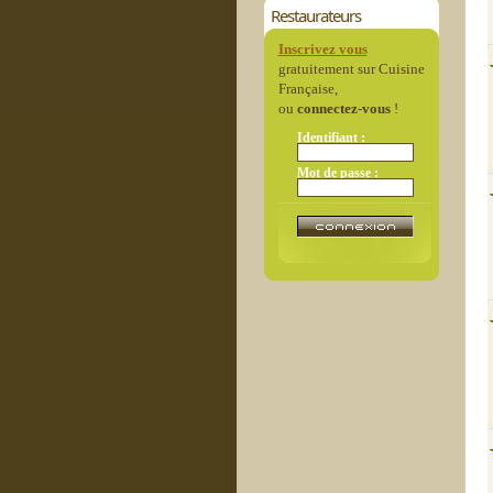
Restaurateurs
Inscrivez vous
gratuitement sur Cuisine
Française,
ou
connectez-vous
!
Identifiant :
Mot de passe :