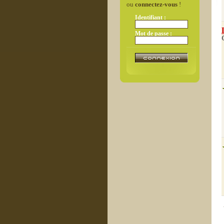
ou
connectez-vous
!
Identifiant :
Mot de passe :