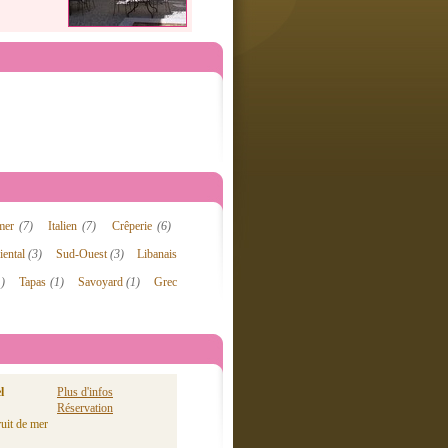
 mer
(7)
Italien
(7)
Crêperie
(6)
iental
(3)
Sud-Ouest
(3)
Libanais
1)
Tapas
(1)
Savoyard
(1)
Grec
l
Plus d'infos
Réservation
ruit de mer