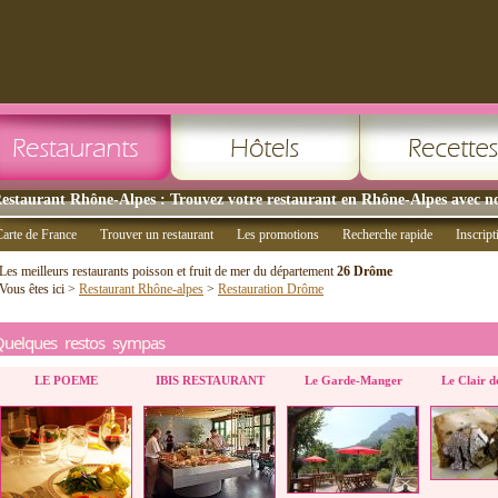
estaurant Rhône-Alpes : Trouvez votre restaurant en Rhône-Alpes avec no
arte de France
Trouver un restaurant
Les promotions
Recherche rapide
Inscript
Les meilleurs restaurants poisson et fruit de mer du département
26 Drôme
Vous êtes ici >
Restaurant Rhône-alpes
>
Restauration Drôme
Quelques restos sympas
LE POEME
IBIS RESTAURANT
Le Garde-Manger
Le Clair d