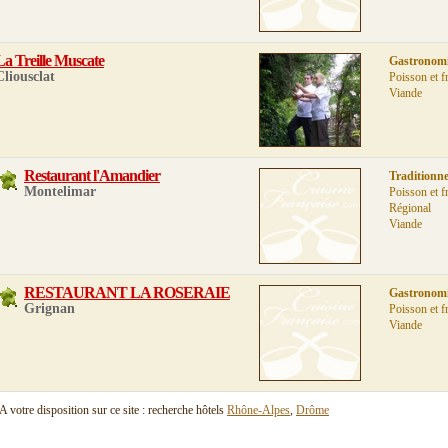
La Treille Muscate
Gastronom
Cliousclat
Poisson et f
Viande
Restaurant l'Amandier
Traditionne
Montelimar
Poisson et f
Régional
Viande
RESTAURANT LA ROSERAIE
Gastronom
Grignan
Poisson et f
Viande
A votre disposition sur ce site : recherche hôtels
Rhône-Alpes
,
Drôme