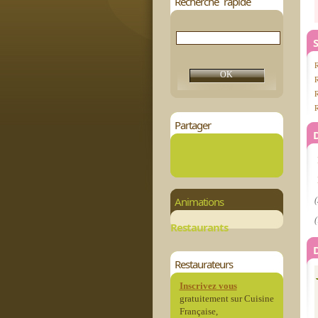
Recherche rapide
S
R
R
Partager
Animations
(
(
Restaurants
Restaurateurs
Inscrivez vous
gratuitement sur Cuisine
Française,