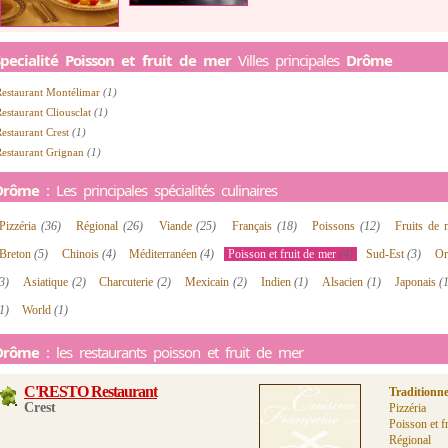
pecialité Poisson et fruit de mer
Villes principales
Drôme
Restaurant Montélimar
(1)
estaurant Cliousclat
(1)
estaurant Crest
(1)
Restaurant Grignan
(1)
Drôme
: Les principales spécialités culinaires
Pizzéria
(36)
Régional
(26)
Viande
(25)
Français
(18)
Poissons
(12)
Fruits de
Breton
(5)
Chinois
(4)
Méditerranéen
(4)
Poisson et fruit de mer
(4)
Sud-Est
(3)
Or
3)
Asiatique
(2)
Charcuterie
(2)
Mexicain
(2)
Indien
(1)
Alsacien
(1)
Japonais
(
1)
World
(1)
Drôme
: les restaurants poisson et fruit de mer
C'RESTO Restaurant
Traditionne
Crest
Pizzéria
Poisson et f
Régional