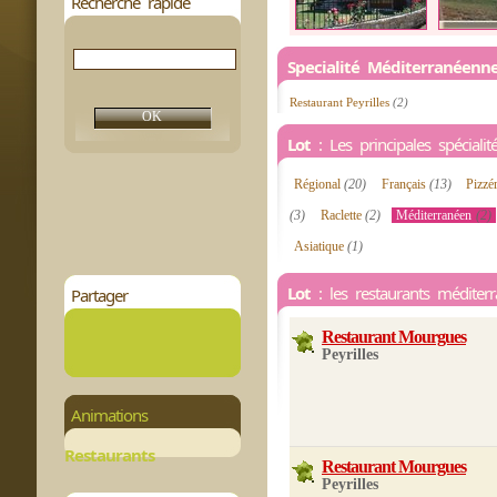
Recherche rapide
Specialité Méditerranéenn
Restaurant Peyrilles
(2)
Lot
: Les principales spécialité
Régional
(20)
Français
(13)
Pizzé
(3)
Raclette
(2)
Méditerranéen
(2)
Asiatique
(1)
Lot
: les restaurants méditer
Partager
Restaurant Mourgues
Peyrilles
Animations
Restaurants
Restaurant Mourgues
Peyrilles