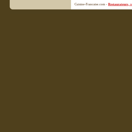
Cuisine-Francaise.com -
Restaurateurs
, 