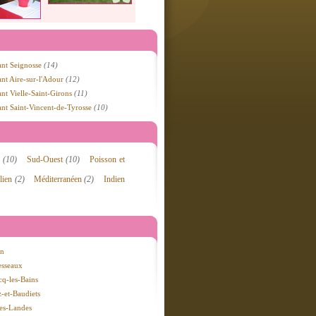
ant Seignosse
(14)
ant Aire-sur-l'Adour
(12)
ant Vielle-Saint-Girons
(11)
ant Saint-Vincent-de-Tyrosse
(10)
r
(10)
Sud-Ouest
(10)
Poisson et
alien
(2)
Méditerranéen
(2)
Indien
on
sseaux
cq-les-Bains
-et-Baudiets
es-Landes