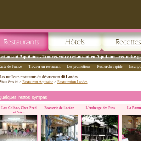
estaurant Aquitaine : Trouvez votre restaurant en Aquitaine avec notre g
arte de France
Trouver un restaurant
Les promotions
Recherche rapide
Inscript
Les meilleurs restaurants du département
40 Landes
Vous êtes ici >
Restaurant Aquitaine
>
Restauration Landes
Quelques restos sympas
Lou Calhoc, Chez Fred
Brasserie de l'océan
L'Auberge des Pins
La Pomm
et Véro