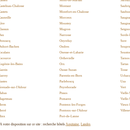
Cassen
Mont-de-Marsan
Sarbaz
astelnau-Chalosse
Montaut
Saubri
astets
Montfort-en-Chalosse
Saubus
auneille
Morcenx
Saugna
Cère
Moustey
Saugna
lassun
Mugron
Seigno
Dax
Narrosse
Sorde-
Donzacq
Oeyreluy
Sore
Duhort-Bachen
Ondres
Soupro
scalans
Onesse-et-Laharie
Sousto
Escource
Orthevielle
Tarnos
ugénie-les-Bains
Orx
Tartas
Garein
Ousse-Suzan
Tosse
Garrey
Parentis-en-Born
Uchacq
astes
Parleboscq
Uza
Grenade-sur-l'Adour
Peyrehorade
Vert
Habas
Pissos
Vielle-
Hagetmau
Pomarez
Vielle
Herm
Pontenx-les-Forges
Vieux-
Herré
Pontonx-sur-l'Adour
Villen
Hinx
Port-de-Lanne
A votre disposition sur ce site : recherche hôtels
Aquitaine
,
Landes