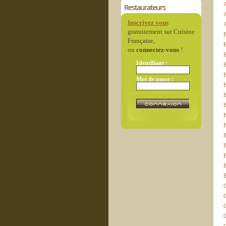
Restaurateurs
Inscrivez vous
gratuitement sur Cuisine
B
Française,
B
ou
connectez-vous
!
B
Identifiant :
Mot de passe :
B
B
B
B
B
C