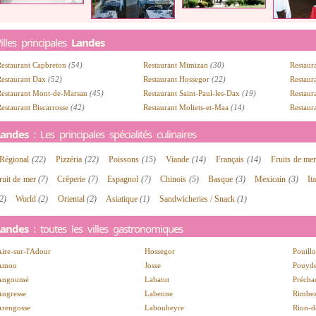
illes principales
Landes
Restaurant Capbreton
(54)
Restaurant Mimizan
(30)
Restaur
Restaurant Dax
(52)
Restaurant Hossegor
(22)
Restaur
Restaurant Mont-de-Marsan
(45)
Restaurant Saint-Paul-les-Dax
(19)
Restaur
estaurant Biscarrosse
(42)
Restaurant Moliets-et-Maa
(14)
Restaur
Landes
: Les principales spécialités culinaires
Régional
(22)
Pizzéria
(22)
Poissons
(15)
Viande
(14)
Français
(14)
Fruits de me
ruit de mer
(7)
Crêperie
(7)
Espagnol
(7)
Chinois
(5)
Basque
(3)
Mexicain
(3)
It
2)
World
(2)
Oriental
(2)
Asiatique
(1)
Sandwicheries / Snack
(1)
Landes
: toutes les villes gastronomiques
ire-sur-l'Adour
Hossegor
Pouill
Amou
Josse
Pouyde
Angoumé
Labatut
Précha
Angresse
Labenne
Rimbez
Arengosse
Labouheyre
Rion-d