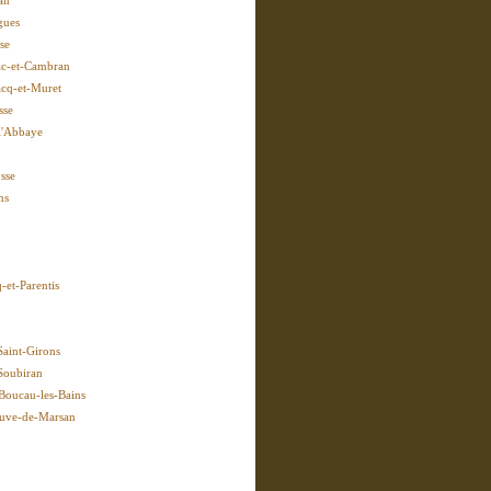
an
gues
se
c-et-Cambran
cq-et-Muret
sse
l'Abbaye
sse
ns
-et-Parentis
Saint-Girons
-Soubiran
Boucau-les-Bains
euve-de-Marsan