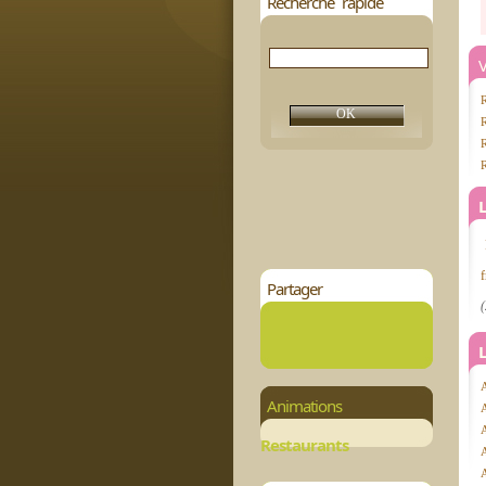
Recherche rapide
V
R
f
Partager
(
A
Animations
Restaurants