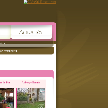
uide
ion restaurateur
e de Pin
Auberge Bernin