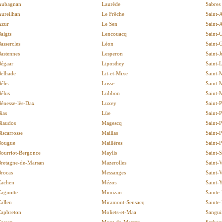
Aubagnan
Laurède
Sabres
Aureilhan
Le Frêche
Saint-
Azur
Le Sen
Saint-A
aigts
Lencouacq
Saint-
assercles
Léon
Saint-
astennes
Lesperon
Saint-J
Bégaar
Liposthey
Saint-
Belhade
Lit-et-Mixe
Saint-
élis
Losse
Saint-
élus
Lubbon
Saint-
énesse-lès-Dax
Luxey
Saint-
ias
Lüe
Saint-
Biaudos
Magescq
Saint-
iscarrosse
Maillas
Saint-
Bougue
Maillères
Saint-
Bourriot-Bergonce
Maylis
Saint-
Bretagne-de-Marsan
Mazerolles
Saint-
Brocas
Messanges
Saint-
Cachen
Mézos
Saint-
Cagnotte
Mimizan
Sainte
allen
Miramont-Sensacq
Sainte
Capbreton
Moliets-et-Maa
Sangui