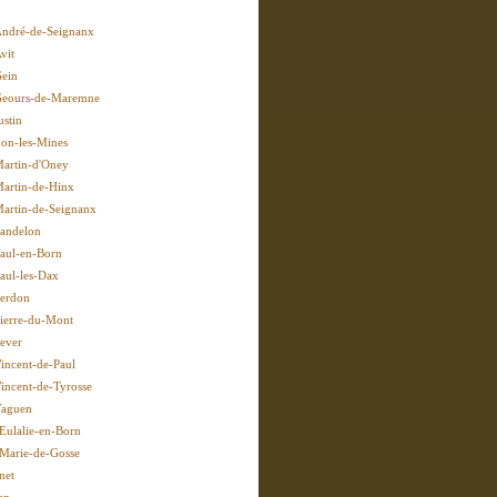
André-de-Seignanx
vit
Gein
Geours-de-Maremne
ustin
Lon-les-Mines
Martin-d'Oney
Martin-de-Hinx
Martin-de-Seignanx
Pandelon
Paul-en-Born
Paul-les-Dax
Perdon
Pierre-du-Mont
Sever
Vincent-de-Paul
Vincent-de-Tyrosse
Yaguen
-Eulalie-en-Born
-Marie-de-Gosse
net