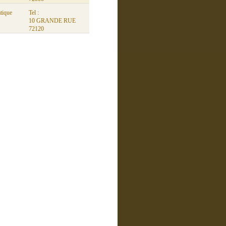
tique
Tel :
10 GRANDE RUE
72120