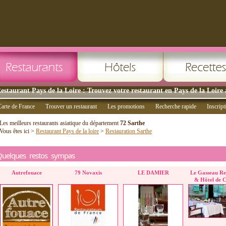
estaurant Pays de la Loire : Trouvez votre restaurant en Pays de la Loire 
arte de France
Trouver un restaurant
Les promotions
Recherche rapide
Inscript
Les meilleurs restaurants asiatique du département
72 Sarthe
Vous êtes ici >
Restaurant Pays de la loire
>
Restauration Sarthe
Quelques restos sympas
Autrefouace
79 Novaxis
LE DAMIER
Le Gasseau Re
& Hôtel de 