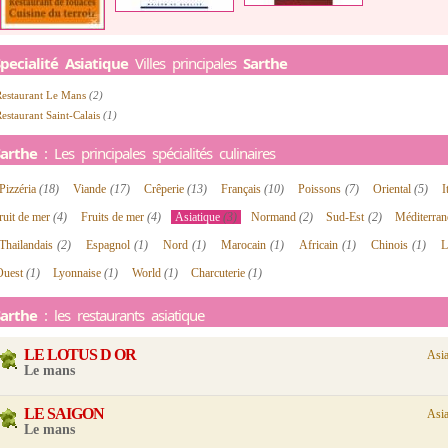
pecialité Asiatique
Villes principales
Sarthe
Restaurant Le Mans
(2)
estaurant Saint-Calais
(1)
Sarthe
: Les principales spécialités culinaires
Pizzéria
(18)
Viande
(17)
Crêperie
(13)
Français
(10)
Poissons
(7)
Oriental
(5)
I
ruit de mer
(4)
Fruits de mer
(4)
Asiatique
(3)
Normand
(2)
Sud-Est
(2)
Méditerra
Thailandais
(2)
Espagnol
(1)
Nord
(1)
Marocain
(1)
Africain
(1)
Chinois
(1)
L
Ouest
(1)
Lyonnaise
(1)
World
(1)
Charcuterie
(1)
Sarthe
: les restaurants asiatique
LE LOTUS D OR
Asia
Le mans
LE SAIGON
Asia
Le mans