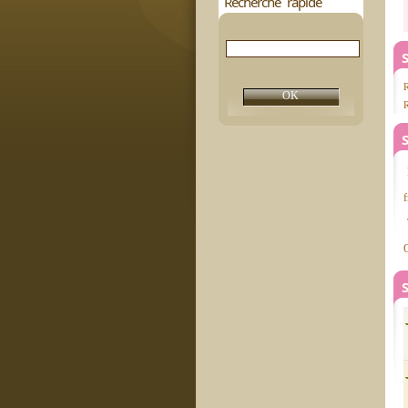
Recherche rapide
S
R
f