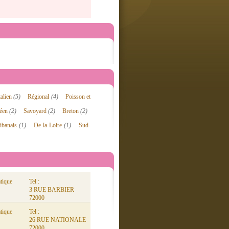
talien
(5)
Régional
(4)
Poisson et
néen
(2)
Savoyard
(2)
Breton
(2)
ibanais
(1)
De la Loire
(1)
Sud-
tique
Tel :
3 RUE BARBIER
72000
tique
Tel :
26 RUE NATIONALE
72000