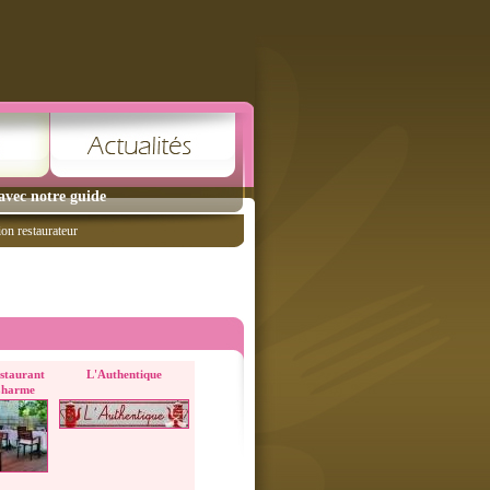
avec notre guide
ion restaurateur
staurant
L'Authentique
Charme